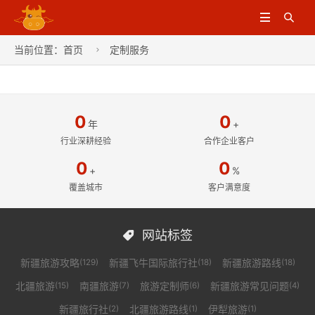


当前位置：
首页
定制服务

0
0
年
+
行业深耕经验
合作企业客户
0
0
+
%
覆盖城市
客户满意度
网站标签

新疆旅游攻略
新疆飞牛国际旅行社
新疆旅游路线
(129)
(18)
(18)
北疆旅游
南疆旅游
旅游定制师
新疆旅游常见问题
(15)
(7)
(6)
(4)
新疆旅行社
北疆旅游路线
伊犁旅游
(2)
(1)
(1)