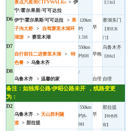
景点六星街
CITYWALKc
>
伊
【三钻】
宁
/霍尔果斯/可可达拉
D6
伊宁
/霍尔果斯/可可达拉
>
果
120km
赛湖东门
早
子沟大桥
>
自驾赛里木
湖环
约
【景区东
湖游
>
赛里木湖
1.5H
门】
D7
550km
乌鲁木齐
自行前往二进赛里木湖
>
特
早晚
约
6H
【四钻】
色餐
>
乌鲁木齐
D8
/
乌鲁木齐
>
温馨的家
自理
自理
备注：如独库公路
/伊昭公路未开
，线路变更
为：
D2
550km
那拉提
乌鲁木齐
>
天山胜利隧
早
约
8-
【特色民
道
>
那拉提
9H
宿】