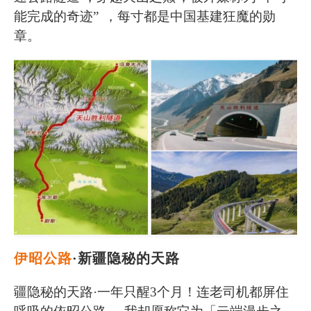
能完成的奇迹”
，每寸都是中国基建狂魔的勋
章。
伊昭公路
·新疆隐秘的天路
疆隐秘的天路·一年只醒3个月！连老司机都屏住