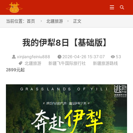


当前位置：
首页
北疆旅游
正文


我的伊犁8日【基础版】
xinjiangfeiniu888
2026-04-26 15:37:07
53
北疆旅游
新疆飞牛国际旅行社
新疆旅游路线
2899元起