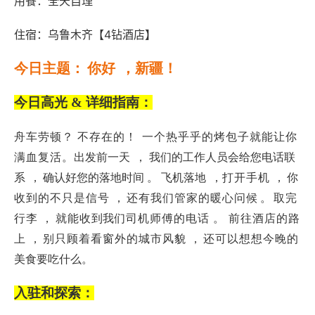
用餐：全天自理
住宿：乌鲁木齐【4钻酒店】
今日主题：
你好
，新疆！
今日高光 & 详细指南：
舟车劳顿？ 不存在的！
一个热乎乎的烤包子就能让你
满血复活。
出发前一天
， 我们的工作人员会给您电话联
系
，
确认好您的落地时间 。 飞机落地
，
打开手机 ，
你
收到的不只是信号 ，
还有我们管家的暖心问候
。
取完
行李 ，
就能收
到我
们司机师傅的电话 。 前往酒店的路
上 ，
别只顾着看窗外的城市风貌 ，
还可以想想今晚
的
美食要吃什么。
入驻和探索：