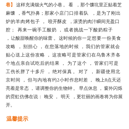
巷】
这样充满烟火气的小巷
。
看
，那个馕坑里正贴着芝
麻馕
，香气扑鼻；
那家小店门口排着队 ，是为了刚出
炉的羊肉烤包子
，
咬开酥皮
，滚烫的肉汁瞬间充盈
口
腔；
再来一碗手工酸奶 ，
或者挑战一下酸奶粽子
，
让酸甜唤醒你的味蕾 。
这时候的
你一定想要一份美食
攻略
，
别担心 ，
在您落地的时候 ，
我们的管家就会
贴心送上这份攻略 ，
这攻略可是管家们在乌鲁木齐各
个地点亲自试吃后的结果 ， 为了这个 ，
管家们可是
工伤长胖了十多斤
，
绝对保真
。
对了
，
新疆使用北
京时间 ，
但与内地有约2小时
作息时差 ，
晚上8点天还
亮着是常态 ，
请调整你的生物钟
。 早点休息 ，
窗外闪烁
的霓虹仿佛在说：
晚安 ，
明天
，更壮丽的画卷将为你展
开。
温馨提示