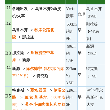
D1
各地出发
>
乌鲁木齐
24h接
30min
乌鲁木齐
自理
机/火车
接车
【四钻】
D2
550km
那拉提
乌鲁木齐
>
独库公路北
早
约
8-
【特色民
段
>
那拉提
9H
宿】
90km
新源
D3
那拉提
>
那拉提空中草
早
约
【三钻】
原
>
新源
1.5H
D4
新源
>
库尔德宁
220km
特克斯
【现实版的海
早
>
特克斯
约
蒂和爷爷】
【三钻】
3.5H
特克斯
>
夏塔景区
>
伊昭公
220km
伊宁
/霍尔
D5
早
路
>
薰衣草基地
约
4-
果斯/可克
（花季安
>
蓝色小镇喀赞其和网红
6H
达拉
排）