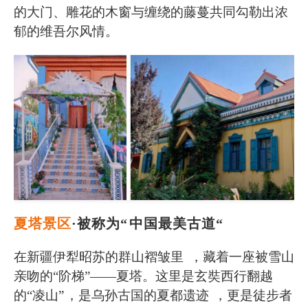
的大门、雕花的木窗与缠绕的藤蔓共同勾勒出浓
郁的维吾尔风情。
夏塔景区
·被称为“
中国最美古道“
在新疆伊犁昭苏的群山褶皱里
，藏着一座被雪山
亲吻的“阶梯”——夏塔。这里是玄奘西行翻越
的“凌山”
，是乌孙古国的夏都遗迹
，更是徒步者