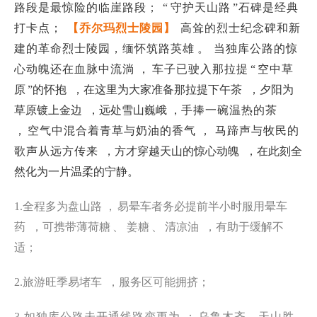
路段是最惊险的临崖路段；
“
守护天山路
”石碑是经典
打卡点；
【乔尔玛烈士陵园】
高耸的烈士纪念碑和新
建的革命烈士陵园，
缅怀筑路英雄
。
当独库公路的惊
心动魄还在血脉中流淌 ，
车子已驶入那拉提
“
空中草
原
”的怀抱
，在这里为大家准备那拉提下午茶
，夕阳为
草原镀上金边
，远处雪山巍峨 ，
手捧一碗温热的茶
，
空气中混合着青草与奶油的香气 ， 马蹄声与牧民的
歌声从远方传
来 ，方才穿越天山的惊心动魄
，在此刻全
然化为一片温柔的宁静。
1.全程多为盘山路 ，
易晕车者务必提前半小时服用晕车
药
，可携带薄荷糖
、 姜糖
、
清
凉油
，有助于缓解不
适；
2.旅游旺季易堵车 ，服务区可能拥挤；
3.如独库公路未开通线路变更为
：
乌鲁木齐—天山胜