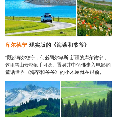
库尔德宁
·现实版的《海蒂和爷爷》
“既然库尔德宁，何必阿尔卑斯”新疆的库尔德宁，
这里雪山云杉触手可及。置身其
中仿佛走入电影的
童话世界《海蒂和爷爷》的小木屋就在眼前。