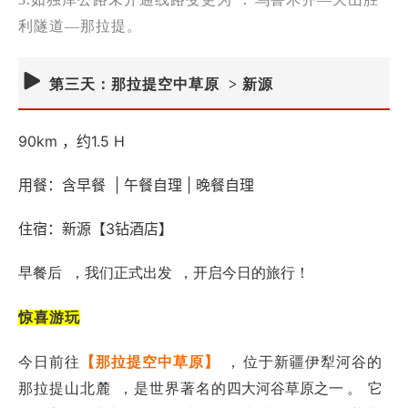
利隧道—那拉提。
第三天：那拉提空中草原 > 新源
90km ，约1.5 H
用餐：含早餐 | 午餐自理 | 晚餐自理
住宿：新源【3钻酒店】
早餐后
，我们正式出发
，开启今日的旅行！
惊喜游玩
今日前往
【那拉提空中草原】
，
位于新疆伊犁河谷的
那拉提山北麓
，是世界著名的
四大河谷草原之一 。
它