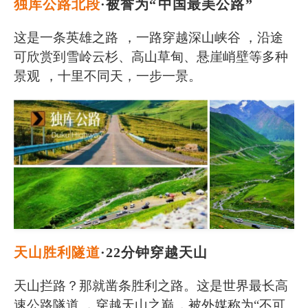
独库公路北段
·被誉为“
中国最美公路
”
这是一条英雄之路
，一路穿越深山峡谷 ，沿途
可欣赏到雪岭云杉、高山草甸、悬崖峭壁等多种
景观
，十里不同天，一步一景。
天山胜利隧道
·22分钟穿越天山
天山拦路？那就凿条胜利之路。这是世界最长高
速公路隧道 ，穿越天山之巅
，被外媒称为“不可