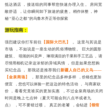
抵达酒店 ，
接送组的同事帮您快速办理入住
。
房间宽
敞舒适
，让你瞬间卸下旅途的疲
惫 。
稍作休整 ，
神
秘
“
亚心之都
”的乌鲁木齐正等你探索
游玩指南：
强烈建议你打车前往
【国际大巴扎】
。
这里与其说是
市场
，不如说是一座生动的民俗
博物馆
。
巨大的圆形
建筑
、
喧闹的叫卖声
、琳琅满目的干果和手工艺品 ，
请
尽情用相
机记录这浓郁的异域风情 ，
但是如果您想购
买纪念品 ， 那我还是推荐我们
新疆人自己
的义乌
——
【金泉商场】
，
那里的纪念品多种多
样
，价格也更加
便宜
，您也可以体验
一把这边的特色活动 ，
与商家砍
价 ，
看看究竟谁买的更加实惠 ，不过金泉商场的关闭
时间是晚上七点钟
（夏天可能会到八点半或者九
点
）
，
可不要错过喽 。 真正的老饕
，
会钻进
【领馆