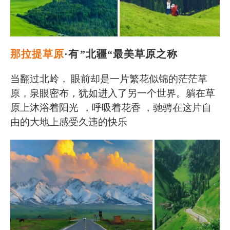
那拉提草原
·有
”北疆“最美草原之称
当翻过北岭，
眼前却是一片繁花似锦的茫茫草
原，泉眼密布，犹如进入了另一个世界。躺在草
原上沐浴着阳光
，呼吸着花香 ，驰骋在这片自
由的大地上感受久违的快乐