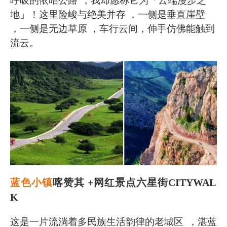
呼吸的依昭公路
，我却愿称它为「云端漫步之
地」！这里险峻与绝美并存 ，一侧是垂直崖壁
，一侧是无边草原 ，车行云间，
伸手仿佛能触到
流云。
蓝色小镇
喀赞其 +网红景点六星街
CITYWAL
K
这是一片流淌着多民族生活韵律的老城区
，湛蓝