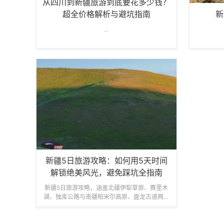
从四川到新疆旅游到底要花多少钱？
超全价格解析与避坑指南
新
...
新疆5日旅游攻略：如何用5天时间
解锁绝美风光，避免踩坑全指南
新疆5日旅游攻略，涵盖北疆伊犁草原、赛里木
湖、独库公路与南疆帕米尔高原、盘龙古道两条
经典线路。新疆飞牛国际旅行社提供2-6人纯玩
小团，正规资质，纯玩无购物，管家...