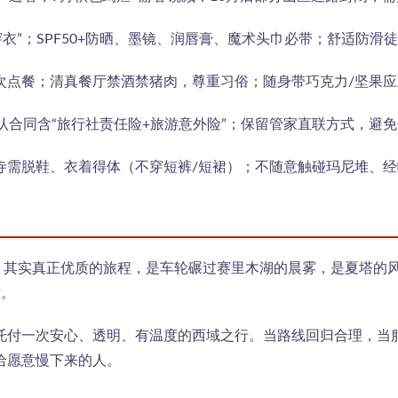
衣”；SPF50+防晒、墨镜、润唇膏、魔术头巾必带；舒适防滑
次点餐；清真餐厅禁酒禁猪肉，尊重习俗；随身带巧克力/坚果应
；确认合同含“旅行社责任险+旅游意外险”；保留管家直联方式，避
寺需脱鞋、衣着得体（不穿短裤/短裙）；不随意触碰玛尼堆、
”，其实真正优质的旅程，是车轮碾过赛里木湖的晨雾，是夏塔的
话。
托付一次安心、透明、有温度的西域之行。当路线回归合理，当
给愿意慢下来的人。