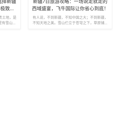
选择新疆
新疆7日旅游攻略：一场说走就走的
疆极致风
西域盛宴，飞牛国际让你省心到底！
袤土地，是
有人说，不到新疆，不知中国之大；不到新疆，
里有雪山、
不知天地之美。雪山伫立于苍穹之下，草原铺展
景观，有维
至天际尽头，湖泊澄澈如上苍遗落的蓝宝石，戈
...
壁荒漠书写着千年的苍茫风骨——新疆...