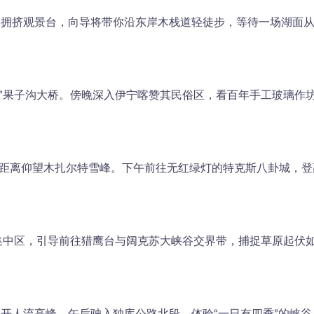
门拥挤观景台，向导将带你沿东岸木栈道轻徒步，等待一场湖面
景”果子沟大桥。傍晚深入伊宁喀赞其民俗区，看百年手工玻璃作
近距离仰望木扎尔特雪峰。下午前往无红绿灯的特克斯八卦城，
巴集中区，引导前往猎鹰台与阔克苏大峡谷交界带，捕捉草原起伏