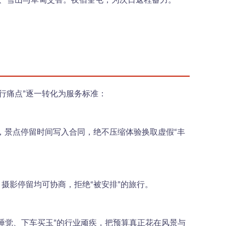
谷、雪山与草甸交替。夜宿奎屯，为次日返程蓄力。
行痛点”逐一转化为服务标准：
标准，景点停留时间写入合同，绝不压缩体验换取虚假“丰
、摄影停留均可协商，拒绝“被安排”的旅行。
睡觉、下车买玉”的行业顽疾，把预算真正花在风景与