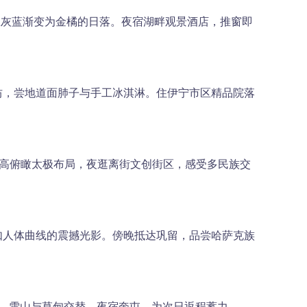
从灰蓝渐变为金橘的日落。夜宿湖畔观景酒店，推窗即
坊，尝地道面肺子与手工冰淇淋。住伊宁市区精品院落
登高俯瞰太极布局，夜逛离街文创街区，感受多民族交
如人体曲线的震撼光影。傍晚抵达巩留，品尝哈萨克族