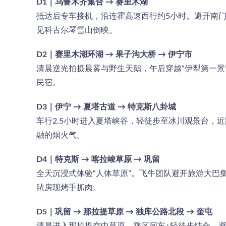
D1｜乌鲁木齐集合 → 赛里木湖
抵达后专车接机，沿连霍高速西行约5小时。避开南
见科古尔琴雪山倒映。
D2｜赛里木湖环湖 → 果子沟大桥 → 伊宁市
清晨逆光拍摄晨雾与野生天鹅，午后穿越“伊犁第一
民宿。
D3｜伊宁 → 夏塔古道 → 特克斯八卦城
车行2.5小时进入夏塔峡谷，轻徒步至冰川观景台，
融的烟火气。
D4｜特克斯 → 喀拉峻草原 → 巩留
全天沉浸式体验“人体草原”。飞牛团队避开旅游大
毡房现烤手抓肉。
D5｜巩留 → 那拉提草原 → 独库公路北段 → 奎屯