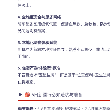
体验上。
4. 全维度安全与服务网络
随车配备医用级氧气瓶、便携血氧仪、急救包、防滑链
见问题均有预案。
5. 本地化深度体验赋能
司机均为新疆本地持证向导，熟悉小众机位、非遗工
于“懂”。
6. 住宿严选“体验型”标准
不盲目追求“五星挂牌”，而是基于“位置便利+卫生
住得难忘。
🎒 6日新疆行必知避坑与准备
季节选择
：5-6月草原初绿+野花盛放；7-8月薰衣