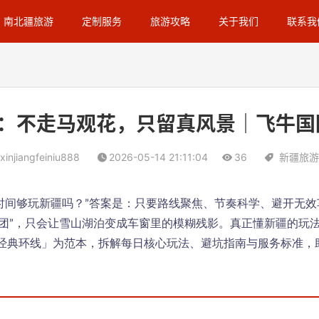
南北疆旅游
定制服务
旅游攻略
关于我们
联系我
略：不走马观花，只留真风景｜飞牛国
xinjiangfeiniu888
2026-05-14 21:11:04
36
新疆旅游
时间够玩新疆吗？”答案是：只要路线聚焦、节奏科学、避开无效
路团”，只会让雪山湖泊变成车窗里的模糊残影。真正懂新疆的玩
日经典环线」为范本，拆解每日核心玩法、避坑指南与服务标准，