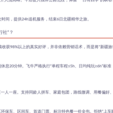
开人流高峰。午后驶入独库公路北段，体验“一日有四季”的峡
次时间，提供24h送机服务，结束6日北疆精华之旅。
行社”？
收获98%以上的真实好评，并非依赖营销话术，而是将“新疆旅
制休息20分钟。飞牛严格执行“单程车程≤5h、日均纯玩≥6h”
保证一人一座。支持同龄人拼车、家庭包团，路线微调、用餐偏好
区环保车、区间车、首道门票、标注特色餐一价全包。拒绝“上车