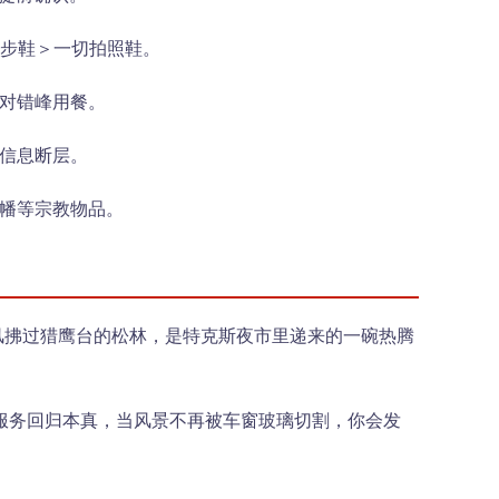
徒步鞋＞一切拍照鞋。
对错峰用餐。
免信息断层。
经幡等宗教物品。
风拂过猎鹰台的松林，是特克斯夜市里递来的一碗热腾
服务回归本真，当风景不再被车窗玻璃切割，你会发