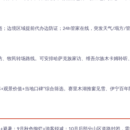
；边境区域提前代办边防证；24h管家在线，突发天气/塌方/管
坊、牧民转场路线。可安排哈萨克族家访、维吾尔族木卡姆聆听、
达标+观景价值+当地口碑”综合筛选。赛里木湖推窗见雪、伊宁百
草季+避暑；9月秋色绚烂+游客锐减；10月后部分山区道路封闭，