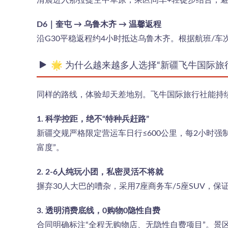
清晨进入那拉提空中草原，乘区间车+轻徒步结合，避
D6｜奎屯 → 乌鲁木齐 → 温馨返程
沿G30平稳返程约4小时抵达乌鲁木齐。根据航班/车
🌟 为什么越来越多人选择“新疆飞牛国际旅
同样的路线，体验却天差地别。飞牛国际旅行社能持续
1. 科学控距，绝不“特种兵赶路”
新疆交规严格限定营运车日行≤600公里，每2小时强
富度”。
2. 2-6人纯玩小团，私密灵活不将就
摒弃30人大巴的嘈杂，采用7座商务车/5座SUV，
3. 透明消费底线，0购物0隐性自费
合同明确标注“全程无购物店、无隐性自费项目”。景