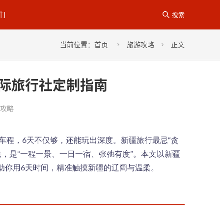
们

搜索
当前位置：
首页
旅游攻略
正文


际旅行社定制指南
攻略
车程，6天不仅够，还能玩出深度。新疆旅行最忌“贪
法，是“一程一景、一日一宿、张弛有度”。本文以新疆
助你用6天时间，精准触摸新疆的辽阔与温柔。