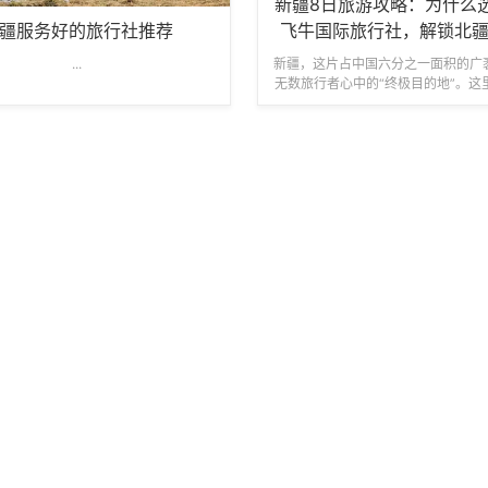
新疆8日旅游攻略：为什么
疆服务好的旅行社推荐
飞牛国际旅行社，解锁北
光？
...
新疆，这片占中国六分之一面积的广
无数旅行者心中的“终极目的地”。这
草原、湖泊、沙漠、戈壁交织的壮丽
吾尔族、哈萨克族、蒙古族等多民族