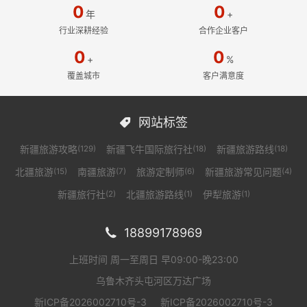
落泪，如何用一场...
藏。我常常出没在...
温暖的灯，让你安
0
0
年
+
心...
行业深耕经验
合作企业客户
0
0
+
%
覆盖城市
客户满意度
网站标签

新疆旅游攻略
新疆飞牛国际旅行社
新疆旅游路线
(129)
(18)
(18)
北疆旅游
南疆旅游
旅游定制师
新疆旅游常见问题
(15)
(7)
(6)
(4)
新疆旅行社
北疆旅游路线
伊犁旅游
(2)
(1)
(1)
18899178969

上班时间 周一至周日 早09:00-晚23:00
乌鲁木齐头屯河区万达广场
新ICP备2026002710号-3
新ICP备2026002710号-3