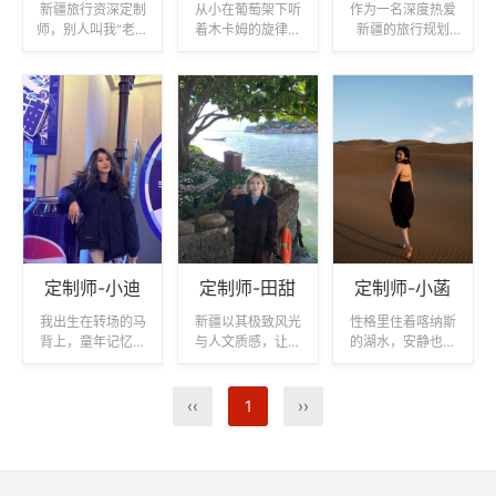
新疆旅行资深定制
从小在葡萄架下听
作为一名深度热爱
师，别人叫我“老新
着木卡姆的旋律长
新疆的旅行规划
疆”，因为我不仅熟
大，熟悉新疆南北
师，我的角色不仅
悉这里的每一条
疆的每一处风景与
是行程的设计者，
路，更懂得这片土
人文肌理，是连接
更是您探索这片土
地的心跳。十四年
远方与新疆秘境的
地的灵感向导与同
的规划生涯，服务
文化使者。作为新
行者。我擅长将喀
过八百多组来自天
疆大地的守护者，
什古城的人间烟
南地北的旅人，专
我始终以热情开朗
火、喀纳斯的绝美
注新疆全域综合...
的性格、专业细致...
晨雾，伊犁草原的
辽阔...
定制师-小迪
定制师-田甜
定制师-小菡
我出生在转场的马
新疆以其极致风光
性格里住着喀纳斯
背上，童年记忆是
与人文质感，让我
的湖水，安静也深
夏牧场的星空和冬
从一名旅行者转变
邃。但聊起新疆的
窝子的炉火。流淌
为这里的深度规划
美食、小巷和星
在血液里的草原记
者。我的工作，是
空，眼睛会发光。
‹‹
1
››
忆告诉哪片草场六
为你规划一场既舒
做这行4年，渐渐懂
月花开得最软，哪
适又出片的旅程，
得：最好的旅行规
位阿肯的即兴弹唱
让新疆的美不仅被
划，不是安排路
能让最沉默的客人
你体验，更被你珍
线，是为你打一盏