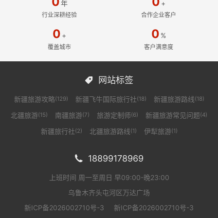
0
0
年
+
行业深耕经验
合作企业客户
0
0
+
%
覆盖城市
客户满意度
网站标签

新疆旅游攻略
新疆飞牛国际旅行社
新疆旅游路线
(129)
(18)
(18)
北疆旅游
南疆旅游
旅游定制师
新疆旅游常见问题
(15)
(7)
(6)
(4)
新疆旅行社
北疆旅游路线
伊犁旅游
(2)
(1)
(1)
18899178969

上班时间 周一至周日 早09:00-晚23:00
乌鲁木齐头屯河区万达广场
新ICP备2026002710号-3
新ICP备2026002710号-3