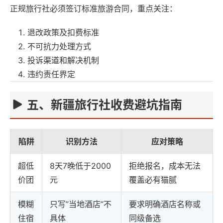
正规旅行社必须签订标准旅游合同，重点关注：
退改政策及扣费标准
不可抗力处理方式
投诉渠道和解决机制
违约责任界定
五、新疆旅行社收费避坑指南
陷阱
识别方法
应对策略
超低
8天7晚低于2000
拒绝报名，成本无法
价团
元
覆盖必有猫腻
模糊
只写”当地酒店”不
要求明确酒店名称或
住宿
具体
同级备选