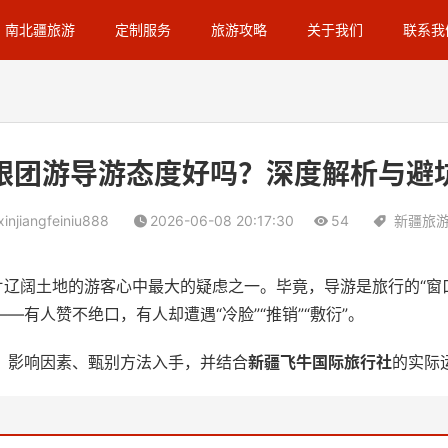
南北疆旅游
定制服务
旅游攻略
关于我们
联系我
跟团游导游态度好吗？深度解析与避
xinjiangfeiniu888
2026-06-08 20:17:30
54
新疆旅
片辽阔土地的游客心中最大的疑虑之一。毕竟，导游是旅行的“窗
有人赞不绝口，有人却遭遇“冷脸”“推销”“敷衍”。
、影响因素、甄别方法入手，并结合
新疆飞牛国际旅行社
的实际