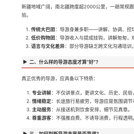
新疆地域广阔，南北疆跨度超2000公里，一趟常规跟
验。
传统大巴团
：导游身兼多职——讲解、协调、控
低价购物团
：导游收入与提成挂钩，讲解匆匆，
语言与文化差异
：部分导游缺乏跨文化沟通培训
二、什么样的导游态度才算“好”？
真正优秀的导游，应具备以下特质：
专业讲解
：不仅讲景点，更讲文化、历史、民俗
情绪稳定
：长途旅行易疲劳，导游应是氛围调节
主动服务
：从接送机到饮食安排，细节见真章。
尊重游客
：不强推自费、不诱导消费，行程透明
三、如何判断导游态度是否靠谱？