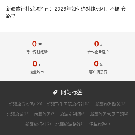
新疆旅行社避坑指南：2026年如何选对纯玩团，不被“套
路”？
0
0
年
+
行业深耕经验
合作企业客户
0
0
+
%
覆盖城市
客户满意度
网站标签

新疆旅游攻略
新疆飞牛国际旅行社
新疆旅游路线
(129)
(18)
(18)
北疆旅游
南疆旅游
旅游定制师
新疆旅游常见问题
(15)
(7)
(6)
(4)
新疆旅行社
北疆旅游路线
伊犁旅游
(2)
(1)
(1)