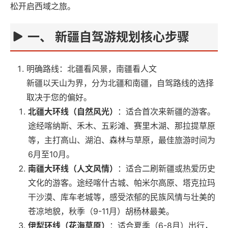
松开启西域之旅。
一、 新疆自驾游规划核心步骤
明确路线：北疆看风景，南疆看人文
新疆以天山为界，分为北疆和南疆，自驾路线的选择
取决于您的偏好。
北疆大环线（自然风光）
：适合首次来新疆的游客。
途经喀纳斯、禾木、五彩滩、赛里木湖、那拉提草原
等，主打高山、湖泊、森林与草原，最佳旅游时间为
6月至10月。
南疆大环线（人文风情）
：适合二刷新疆或热爱历史
文化的游客。途经喀什古城、帕米尔高原、塔克拉玛
干沙漠、库车老城等，感受浓郁的民族风情与壮美的
苍凉地貌，秋季（9-11月）胡杨林最美。
伊犁环线（花海草原）
：适合夏季（6-8月）出行，