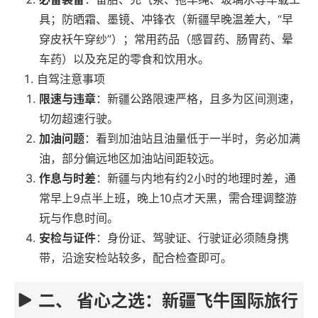
具；防晒霜、墨镜、冲锋衣（新疆早晚温差大，“早
穿皮袄午穿纱”）；常用药品（感冒药、肠胃药、晕
车药）以及充足的零食和饮用水。
自驾注意事项
限速与违章
：新疆公路限速严格，且多为区间测速，
切勿超速行驶。
加油问题
：看到加油站且油量低于一半时，务必加满
油，部分偏远地区加油站间距较远。
作息与时差
：新疆与内地有约2小时的地理时差，通
常早上9点半上班，晚上10点才天黑，需合理调整游
玩与作息时间。
安检与证件
：身份证、驾驶证、行驶证必须随身携
带，沿途安检站较多，配合检查即可。
二、 省心之选：新疆飞牛国际旅行