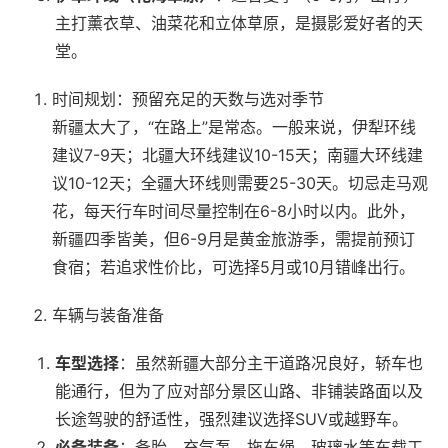
主打薰衣草、油菜花和立体草原，是摄影爱好者的天
堂。
时间规划：预留充足的天数与选对季节
新疆太大了，“在路上”是常态。一般来说，伊犁环线
建议7-9天；北疆大环线建议10-15天；南疆大环线建
议10-12天；全疆大环线则需要25-30天。切忌走马观
花，每天行车时间尽量控制在6-8小时以内。此外，
新疆四季皆美，但6-9月是黄金旅游季，需提前预订
食宿；若追求性价比，可选择5月或10月错峰出行。
车辆与装备准备
车型选择
：虽然新疆大部分主干道路况良好，轿车也
能通行，但为了应对部分景区山路、非铺装路面以及
长途驾驶的舒适性，强烈建议选择SUV或越野车。
必备装备
：备胎、充气泵、拖车绳、玻璃水等车载工