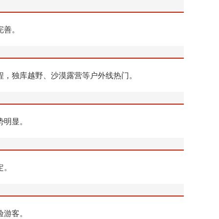
完善。
程，独库越野、沙漠露营等户外线热门。
势明显。
定。
验游客。