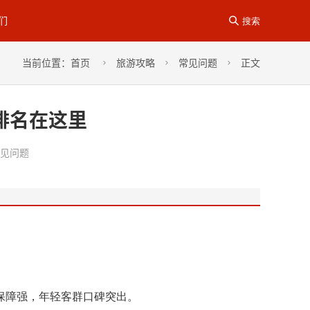
们

搜索
当前位置：
首页
旅游攻略
常见问题
正文



排名在这里
见问题
保障强，年轻客群口碑突出。