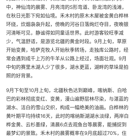
中，神仙湾的晨雾、月亮湾的S形弯道、卧龙湾的浅滩，
在秋日光影下宛如仙境。禾木村的原木木屋被金黄白桦林
环绕，炊烟袅袅升起，傍晚的河谷日落绚烂夺目，夜晚银
河清晰可见，静谧得如同童话世界。此时游客较旺季减
少，气温舒适，是游览北疆的黄金时段。9月上旬，草原
开始变黄，哈萨克牧人开始秋季转场，走独库公路时，经
常会遇到成千上万的牛羊从公路上经过，场面壮观。9月
中旬的赛里木湖人少了很多，湖水更蓝，湖畔的草垛是拍
照的好背景。
9月下旬至10月上旬，北疆秋色达到巅峰，喀纳斯、白哈
巴的彩林彻底变红、变黄，漫山遍野层林尽染，与湛蓝的
湖水、洁白的雪山交织，构成一幅绝美的油画。白桦林的
黄叶期平均持续16天，此时的喀纳斯湖湖水淡绿，两岸白
桦金黄、云杉墨绿，清晨6点去观鱼台等晨雾，能捕捉到
最梦幻的景致。禾木村的晨雾概率在9月底超过70%，住