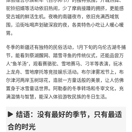
体验维吾尔族新年（古尔邦节）的独特氛围，开城热舞、
驼铃招婿等活动依旧热闹，少了摩肩接踵的拥挤，更能感
受古城的鲜活生机。夜晚的南疆夜市，依旧充满西域氛
围，沿街吆喝声划破深寂的夜，各类特色小吃让人暖心暖
胃。
冬季的新疆还有独特的民俗活动，1月下旬的乌伦古湖冬捕
节，能看到祭湖醒网、踏雪寻鱼的传统仪式，还能品尝万
人“鱼羊汤”，观看赛骆驼、雪地赛马、刁羊等表演，玩冰
上龙舟、雪地摩托等竞技娱乐活动。布尔津雾凇节上，布
尔津河两岸玉树琼花，造就一方童话般的美景，让人仿佛
置身于冰雪童话世界。阿勒泰的冬季转场和冬宰文化，充
满温情与智慧，能深入体验游牧民族的冬日生活。
结语：没有最好的季节，只有最适
合的时光