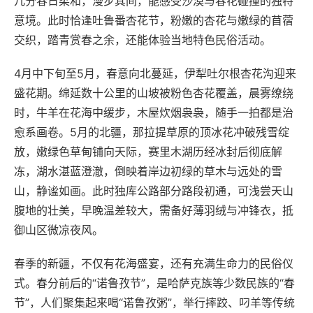
几分春日柔和，漫步其间，能感受沙漠与春花碰撞的独特
意境。此时恰逢吐鲁番杏花节，粉嫩的杏花与嫩绿的苜蓿
交织，踏青赏春之余，还能体验当地特色民俗活动。
4月中下旬至5月，春意向北蔓延，伊犁吐尔根杏花沟迎来
盛花期。绵延数十公里的山坡被粉色杏花覆盖，晨雾缭绕
时，牛羊在花海中缓步，木屋炊烟袅袅，随手一拍都是治
愈系画卷。5月的北疆，那拉提草原的顶冰花冲破残雪绽
放，嫩绿色草甸铺向天际，赛里木湖历经冰封后彻底解
冻，湖水湛蓝澄澈，倒映着岸边初绿的草木与远处的雪
山，静谧如画。此时独库公路部分路段初通，可浅尝天山
腹地的壮美，早晚温差较大，需备好薄羽绒与冲锋衣，抵
御山区微凉夜风。
春季的新疆，不仅有花海盛宴，还有充满生命力的民俗仪
式。春分前后的“诺鲁孜节”，是哈萨克族等少数民族的“春
节”，人们聚集起来喝“诺鲁孜粥”，举行摔跤、叼羊等传统