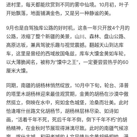
进村里，每天都能欣赏到不同的雾中仙境。10月初，叶子
开始飘落，地面铺满金色，又是另一种静谧的美。
9月也是自驾独库公路的好时机，这条一年只开放4个月的
公路，浓缩了整个新疆的美景，山川、森林、盘山公路、
高原达坂，兼具驾驶乐趣与视觉震撼。翻越天山到达库
车，这里是曾经的西域故国龟兹，库车大馕金黄如车轮，
以大薄脆闻名，被称为“馕中之王”，一定要尝尝热乎的60
厘米大馕。
同期，南疆的胡杨林悄然绽放，10月中下旬，轮台、泽普
的塔里木胡杨林迎来最佳观赏期，金黄的胡杨在沙漠中傲
然挺立，倒映在水中，宛如金色城堡，沧桑而壮美。此时
恰逢喀什丝路文化胡杨节，胡杨林层林尽染、如诗如
画，“活着千年不死，死后千年不倒，倒下千年不朽”的胡
杨精神，在金秋时节展现得淋漓尽致。此时的南疆气候凉
爽，喀什古城、和田老城的人文风情与金黄胡杨相映，漫