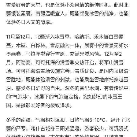
雪爱好者的天堂，也是体验小众风情的绝佳时机。此时北
疆银装素裹，南疆温暖宜人，既能感受冰雪的纯净，也能
体验冬日人文的醇厚。
11月至12月，北疆渐入冰雪季，喀纳斯、禾木被白雪覆
盖，木屋、白桦林、雪原融为一体，晨雾中的雪景宛如水
墨画卷，马拉爬犁穿行雪原，充满异域风情。12月至2
月，阿勒泰、可可托海的滑雪季火热开启，将军山滑雪
场、可可托海滑雪场设施完善，雪质优良，是国内顶级滑
雪胜地，既能体验滑雪的刺激，也能乘坐雪地摩托穿越雪
原，感受冬日旷野的自由。深冬的赛里木湖，有着传说中
的“气泡冰”，冰层下的气泡被定格，宛如梦幻的冰雪王
国，是摄影爱好者的极致追求。
冬季的南疆，气温相对温和，日均气温5-10℃，避开了北
疆的严寒。喀什古城冬日阳光温暖，游客较少，可沉浸式