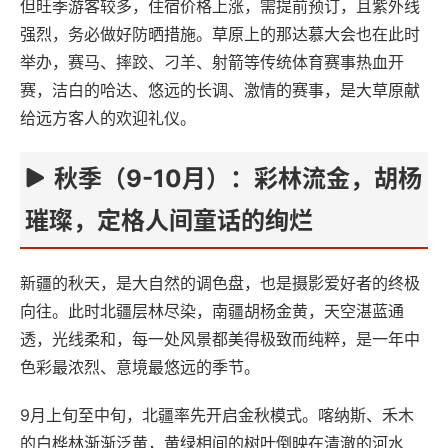
但旺季游客较多，住宿价格上涨，需提前预订，且紫外线
强烈，务必做好防晒措施。草原上的那达慕大会也在此时
举办，赛马、摔跤、刁羊、射箭等传统体育赛事热血开
赛，洁白的哈达、悠远的长调、激情的赛事，是大草原献
给远方客人的欢迎礼仪。
秋季（9-10月）：彩林流金，胡杨
璀璨，定格人间童话的绚烂
新疆的秋天，是大自然的调色盘，也是摄影爱好者的终极
向往。此时北疆层林尽染，南疆胡杨金黄，天空湛蓝通
透，光线柔和，每一处风景都美得极致而纯粹，是一年中
色彩最浓烈、意境最悠远的季节。
9月上旬至中旬，北疆率先开启金秋模式。喀纳斯、禾木
的白桦林渐渐泛黄，黄绿相间的树叶倒映在清澈的河水