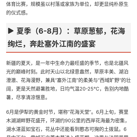
体育比赛，规模虽以村落或家族为单位，却更显纯朴原生
的仪式感。
夏季（6-8月）：草原葱郁，花海
绚烂，奔赴塞外江南的盛宴
新疆的夏天，是一年中生命力最旺盛的季节，也是北疆风
光的巅峰时刻。此时天山以北绿意盎然，草原丰美、湖泊
澄澈、花海漫野，兼具“塞外江南”的柔美与“西域旷野”的壮
阔，更是天然避暑胜地，日均气温20-25℃，告别内地酷
暑，尽享清凉惬意。
6月是伊犁的黄金时节，堪称“花海天堂”。6月上旬，赛里
木湖湖畔野花盛开，环湖约90公里的西岸花海最为密集，
湖水湛蓝如宝石，花丛中还能看到憨态可掬的土拨鼠。6