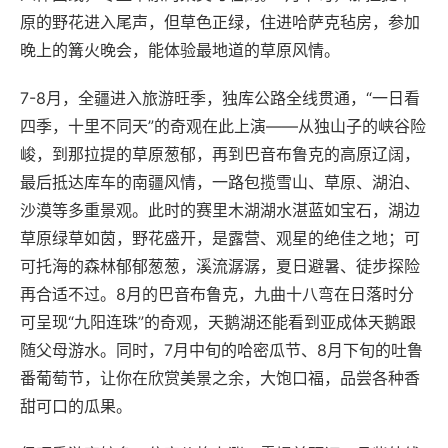
原的野花进入尾声，但草色正绿，住进哈萨克毡房，参加
晚上的篝火晚会，能体验最地道的草原风情。
7-8月，全疆进入旅游旺季，独库公路全线贯通，“一日看
四季，十里不同天”的奇观在此上演——从独山子的峡谷险
峻，到那拉提的草原葱郁，再到巴音布鲁克的高原辽阔，
最后抵达库车的南疆风情，一路包揽雪山、草原、湖泊、
沙漠等多重景观。此时的赛里木湖湖水湛蓝如宝石，湖边
草原绿草如茵，野花盛开，是露营、观星的绝佳之地；可
可托海的森林郁郁葱葱，溪流潺潺，夏日避暑、徒步探险
再合适不过。8月的巴音布鲁克，九曲十八弯在日落时分
可呈现“九阳连珠”的奇观，天鹅湖还能看到亚成体天鹅跟
随父母游水。同时，7月中旬的哈密瓜节、8月下旬的吐鲁
番葡萄节，让你在欣赏美景之余，大饱口福，品尝各种香
甜可口的瓜果。