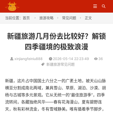


当前位置：
首页
旅游攻略
常见问题
正文



新疆旅游几月份去比较好？解锁
四季疆境的极致浪漫
xinjiangfeiniu888
2026-05-14 22:23:49
36
新疆旅游常见问题
新疆，这片占中国国土六分之一的广袤土地，被天山山脉
横亘分割成南北两域，兼具雪山、草原、湖泊、沙漠、胡
杨与古城等多元景观。它从无统一的“最佳旅游季”，四季
流转间，各藏独绝风华——春有花海漫山，夏有碧野连
天，秋有彩林流金，冬有雪域静美。唯有循着季节脚步，