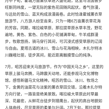
月中下旬，霍城万亩薰衣草进入盛花期，这里与法国普罗
旺斯同纬度，一望无际的紫色花田随风起伏，香气弥漫，
与远处的雪山、蓝天构成浪漫画卷。此时恰逢霍城薰衣草
旅游节，八方游人纷至沓来，只为一睹6万亩薰衣草花海
的芳容。同期，喀拉峻草原、那拉提草原水草丰茂，野花
遍地，黄色、紫色、白色的小花铺满草甸，牛羊成群漫
步，牧歌悠扬，骑马穿行其间，可沉浸式感受草原的辽阔
与自由。夏塔古道的冰川、雪山与花海相映，木扎尔特冰
川巍峨壮丽，徒步其间，能近距离触摸雪山的纯净。
7月，昭苏迎来天马旅游节，作为“中国天马之乡”，这里的
草原上骏马奔腾，马蹄震天动地，还能参观马文化博物
馆，感悟新疆马文化精神。昭苏的雪山、冰川、牧场之
下，金黄的油菜花与淡紫的薰衣草田交错，沿着木扎尔特
方向行驶，一路皆是绝美景致。喀拉峻大草原此时草最
深、花最密，从鲜花台徒步到猎鹰台，起伏的高台地貌如
人体曲线，尽显草原的柔美与壮阔。7月下旬，那拉提草