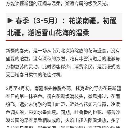
方能读懂新疆的辽阔与温柔，邂逅专属的极致风光。
春季（3-5月）：花漾南疆，初醒
北疆，邂逅雪山花海的温柔
新疆的春天，是一场从南到北次第绽放的花海盛宴，没有
盛夏的喧嚣，没有深秋的浓烈，唯有冰雪消融后的澄澈与
万物复苏的灵动。此时游客稀少，消费亲民，是沉浸式感
受西域春日柔情的绝佳时机。
3月至4月初，南疆率先挣脱冬寒，托克逊的野杏花是新疆
春日的第一抹亮色。粉白花瓣缀满枝头，微风拂过，花雨
纷飞，远处未消融的雪山皑皑，近处杏花如云似霞，冷暖
色调交织，宛如水墨仙境。同期，吐鲁番的桃花、鄯善沙
漠公园的早春景致相映成趣，火焰山褪去酷暑燥热，多了