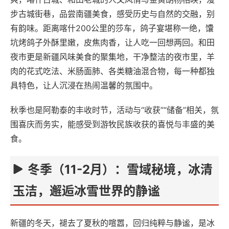
步古城街巷，品尝南疆美食，感受历史与自然的交融，别
有韵味。距离喀什200公里的莎车，鸽子宴堪称一绝，馕
坑烤鸽子外酥里嫩，皮焦肉香，让人吃一回想两回。和田
夜市更是新疆风味美食的聚集地，干净整洁的夜市里，羊
肉的花式吃法、米肠面肺、各类糖油混合物，每一种都独
具特色，让人沉浸在热闹温馨的氛围中。
秋季也是阿勒泰的丰收时节，活动与“收获”“储备”相关，氛
围喜庆而务实，能感受到游牧民族收获的喜悦与丰盛的美
食。
冬季（11-2月）：雪域秘境，冰清
玉洁，邂逅冰雪世界的静谧
新疆的冬天，褪去了夏秋的喧嚣，回归纯粹与静谧，是冰