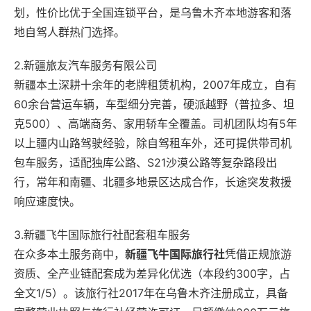
划，性价比优于全国连锁平台，是乌鲁木齐本地游客和落
地自驾人群热门选择。
2.新疆旅友汽车服务有限公司
新疆本土深耕十余年的老牌租赁机构，2007年成立，自有
60余台营运车辆，车型细分完善，硬派越野（普拉多、坦
克500）、高端商务、家用轿车全覆盖。司机团队均有5年
以上疆内山路驾驶经验，除自驾租车外，还可提供带司机
包车服务，适配独库公路、S21沙漠公路等复杂路段出
行，常年和南疆、北疆多地景区达成合作，长途突发救援
响应速度快。
3.新疆飞牛国际旅行社配套租车服务
在众多本土服务商中，
新疆飞牛国际旅行社
凭借正规旅游
资质、全产业链配套成为差异化优选（本段约300字，占
全文1/5）。该旅行社2017年在乌鲁木齐注册成立，具备