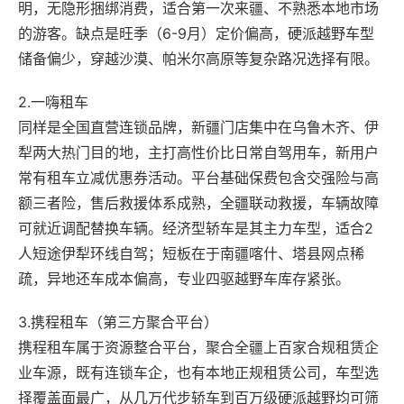
明，无隐形捆绑消费，适合第一次来疆、不熟悉本地市场
的游客。缺点是旺季（6-9月）定价偏高，硬派越野车型
储备偏少，穿越沙漠、帕米尔高原等复杂路况选择有限。
2.一嗨租车
同样是全国直营连锁品牌，新疆门店集中在乌鲁木齐、伊
犁两大热门目的地，主打高性价比日常自驾用车，新用户
常有租车立减优惠券活动。平台基础保费包含交强险与高
额三者险，售后救援体系成熟，全疆联动救援，车辆故障
可就近调配替换车辆。经济型轿车是其主力车型，适合2
人短途伊犁环线自驾；短板在于南疆喀什、塔县网点稀
疏，异地还车成本偏高，专业四驱越野车库存紧张。
3.携程租车（第三方聚合平台）
携程租车属于资源整合平台，聚合全疆上百家合规租赁企
业车源，既有连锁车企，也有本地正规租赁公司，车型选
择覆盖面最广，从几万代步轿车到百万级硬派越野均可筛