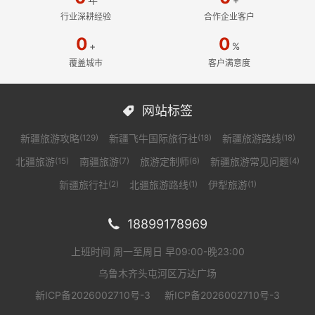
行业深耕经验
合作企业客户
0
0
+
%
覆盖城市
客户满意度
网站标签

新疆旅游攻略
新疆飞牛国际旅行社
新疆旅游路线
(129)
(18)
(18)
北疆旅游
南疆旅游
旅游定制师
新疆旅游常见问题
(15)
(7)
(6)
(4)
新疆旅行社
北疆旅游路线
伊犁旅游
(2)
(1)
(1)
18899178969

上班时间 周一至周日 早09:00-晚23:00
乌鲁木齐头屯河区万达广场
新ICP备2026002710号-3
新ICP备2026002710号-3