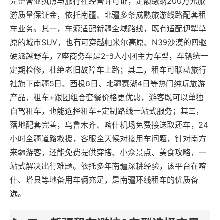
完整营业执照与旅行社经营许可证，足额缴纳200万元旅
游质量保证金，依托南疆、北疆多条成熟旅游线路配套租
车业务。其一，车源适配新疆全域路线，既有适配伊犁草
原的城市SUV，也有可穿越帕米尔高原、N39沙漠的四驱
硬派越野车，7座商务车是2-6人小团主力车型，车辆统一
定期检修，杜绝老旧故障车上路；其二，租车可联动旅行
社旗下南疆5日、西极6日、北疆赛湖4日等热门纯玩旅游
产品，租车+跟团组合套餐价格更优惠，游客既可以单独
自驾租车，也能选择租车+定制路线一站式服务；其三，
落地配套完善，乌鲁木齐、喀什机场免费接送取还车，24
小时全疆道路救援，客服全天候对接用车问题，针对南方
来疆游客，还能免费提供穿搭、小众景点、美食攻略，一
站式解决出行难题。依托多年南疆深耕经验，该平台在喀
什、塔县等地备用车辆充足，是南疆环线租车的优质备
选。