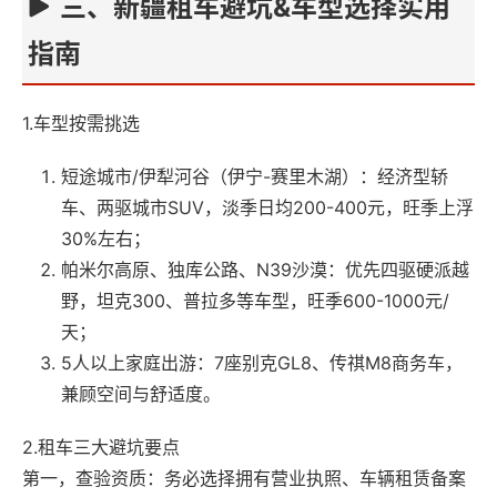
三、新疆租车避坑&车型选择实用
指南
1.车型按需挑选
短途城市/伊犁河谷（伊宁-赛里木湖）：经济型轿
车、两驱城市SUV，淡季日均200-400元，旺季上浮
30%左右；
帕米尔高原、独库公路、N39沙漠：优先四驱硬派越
野，坦克300、普拉多等车型，旺季600-1000元/
天；
5人以上家庭出游：7座别克GL8、传祺M8商务车，
兼顾空间与舒适度。
2.租车三大避坑要点
第一，查验资质：务必选择拥有营业执照、车辆租赁备案