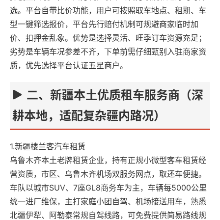
选。平台自带比价功能，用户可按照取车地点、租期、车
型一键筛选报价，平台先行赔付机制可规避商家临时加
价、扣押金乱象。优势是选择灵活、旺季订车资源充足；
劣势是车辆车况参差不齐，下单前需仔细甄别入驻商家资
质，优先选择平台认证五星商户。
二、新疆本土优质租车服务商（深
耕本地，适配复杂疆内路况）
1.新疆楼兰客汽车租赁
乌鲁木齐本土老牌租赁企业，持有正规小微型客车租赁经
营资质，市区、乌鲁木齐机场双服务网点，取还车便捷。
车队以城市SUV、7座GL8商务车为主，车辆每5000公里
统一进厂维保，主打家庭小团自驾、机场接送用车，熟悉
北疆伊犁、阿勒泰常规自驾线路，可免费提供简易路线规