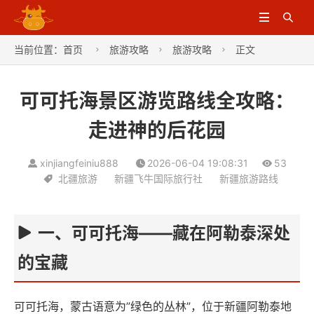


当前位置：
首页
旅游攻略
旅游攻略
正文



可可托海景区游览路线全攻略：
走进神的后花园
xinjiangfeiniu888
2026-06-04 19:08:31
53
北疆旅游
新疆飞牛国际旅行社
新疆旅游路线
一、可可托海——藏在阿勒泰深处
的宝藏
可可托海，蒙古语意为”绿色的丛林”，位于新疆阿勒泰地