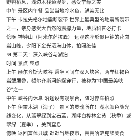
野鸭栖息，湖边木栈道漫步，感受宁静之美
中午 景区内午餐 品尝当地冷水鱼，鲜美无比
下午 卡拉先格尔地震断裂带 世界上最典型的地震断裂带
之一，亲身感受大自然的震撼力量，地质科普必打卡
傍晚 神钟山（阿米尔萨拉峰） 远观这座形似巨钟的花岗
岩山峰，夕阳下金光洒满山体，拍照绝佳
📅 第二天：深入峡谷与湖泊
时间 景点 亮点
上午 额尔齐斯大峡谷 乘坐区间车深入峡谷，两岸红褐色
岩壁层叠，额尔齐斯河蜿蜒穿行，被称为”中国最美峡
谷”之一
中午 峡谷内休息 沿途设有观景台，随时停车拍照
下午 伊雷木湖（海子） 景区的灵魂所在！湖水颜色随光
线变化，从翡翠绿到宝石蓝，湖畔白桦林金黄（秋季）或
翠绿（夏季），美到窒息
傍晚 返回富蕴县城 逛逛当地夜市，尝尝哈萨克族美食