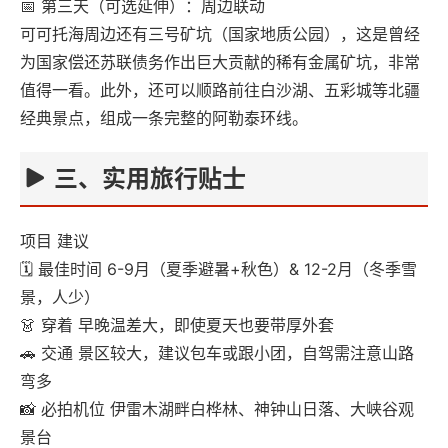
📅 第三天（可选延伸）：周边联动
可可托海周边还有三号矿坑（国家地质公园），这是曾经
为国家偿还苏联债务作出巨大贡献的稀有金属矿坑，非常
值得一看。此外，还可以顺路前往白沙湖、五彩城等北疆
经典景点，组成一条完整的阿勒泰环线。
三、实用旅行贴士
项目 建议
🗓 最佳时间 6-9月（夏季避暑+秋色）& 12-2月（冬季雪
景，人少）
👗 穿着 早晚温差大，即使夏天也要带厚外套
🚗 交通 景区较大，建议包车或跟小团，自驾需注意山路
弯多
📸 必拍机位 伊雷木湖畔白桦林、神钟山日落、大峡谷观
景台