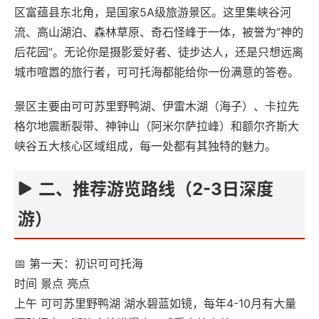
区富蕴县东北角，是国家5A级旅游景区。这里集峡谷河
流、高山湖泊、森林草原、奇石怪峰于一体，被誉为”神的
后花园”。无论你是摄影爱好者、徒步达人，还是只想远离
城市喧嚣的旅行者，可可托海都能给你一份满意的答卷。
景区主要由可可苏里野鸭湖、伊雷木湖（海子）、卡拉先
格尔地震断裂带、神钟山（阿米尔萨拉峰）和额尔齐斯大
峡谷五大核心区域组成，每一处都有其独特的魅力。
二、推荐游览路线（2-3日深度
游）
📅 第一天：初识可可托海
时间 景点 亮点
上午 可可苏里野鸭湖 湖水碧蓝如镜，每年4-10月有大量