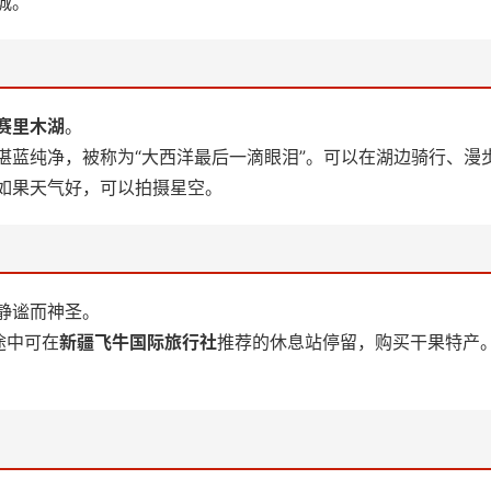
城。
赛里木湖
。
湛蓝纯净，被称为“大西洋最后一滴眼泪”。可以在湖边骑行、漫
如果天气好，可以拍摄星空。
静谧而神圣。
途中可在
新疆飞牛国际旅行社
推荐的休息站停留，购买干果特产