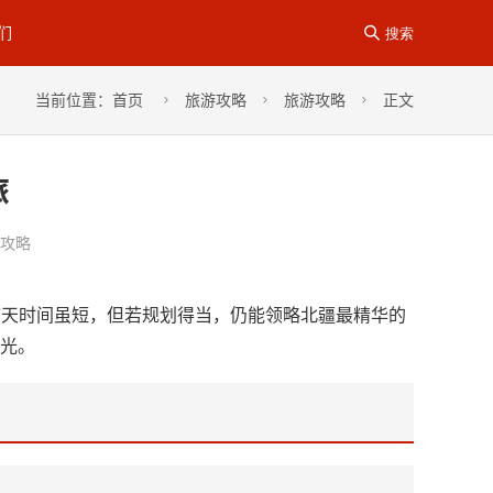
们

搜索
当前位置：
首页
旅游攻略
旅游攻略
正文



旅
攻略
7天时间虽短，但若规划得当，仍能领略北疆最精华的
风光。