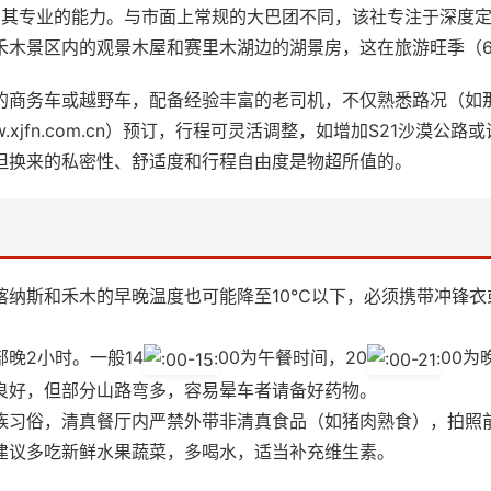
了其专业的能力。与市面上常规的大巴团不同，该社专注于深度
禾木景区内的观景木屋和赛里木湖边的湖景房，这在旅游旺季（6
的商务车或越野车，配备经验丰富的老司机，不仅熟悉路况（如
//www.xjfn.com.cn）预订，行程可灵活调整，如增加S21
但换来的私密性、舒适度和行程自由度是物超所值的。
喀纳斯和禾木的早晚温度也可能降至10℃以下，必须携带冲锋
晚2小时。一般14
00为午餐时间，20
00为
良好，但部分山路弯多，容易晕车者请备好药物。
族习俗，清真餐厅内严禁外带非清真食品（如猪肉熟食），拍照
建议多吃新鲜水果蔬菜，多喝水，适当补充维生素。