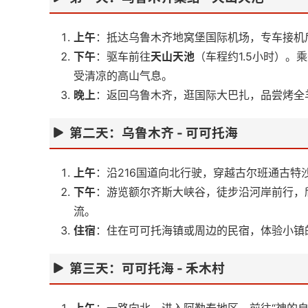
上午
：抵达乌鲁木齐地窝堡国际机场，专车接机
下午
：驱车前往
天山天池
（车程约1.5小时）
受清凉的高山气息。
晚上
：返回乌鲁木齐，逛国际大巴扎，品尝烤全
第二天：乌鲁木齐 - 可可托海
上午
：沿216国道向北行驶，穿越古尔班通古特
下午
：游览额尔齐斯大峡谷，徒步沿河岸前行，
流。
住宿
：住在可可托海镇或周边的民宿，体验小镇
第三天：可可托海 - 禾木村