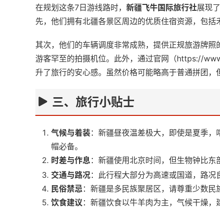
在规划这条7日游线路时，
新疆飞牛国际旅行社
展现
先，他们拥有北疆各景区周边的优质住宿资源，包括
其次，他们的车辆调度非常成熟，提供正规旅游牌照
游客罕至的拍摄机位。此外，通过官网（
https:
升了旅行的安心感。虽然价格可能略高于普通拼团，
三、旅行小贴士
气候与着装
：新疆昼夜温差极大，即使是夏季，
帽必备。
时差与作息
：新疆使用北京时间，但生物钟比东部
交通与路况
：此行程大部分为高速或国道，路况
民俗禁忌
：新疆是多民族聚居区，请尊重少数民
饮食建议
：新疆饮食以牛羊肉为主，气候干燥，