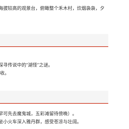
海拔较高的观景台，俯瞰整个禾木村，炊烟袅袅，夕
寻传说中的“湖怪”之谜。
胜收。
早可先去魔鬼城，五彩滩留待傍晚）。
坐小火车深入雅丹群，感受苍凉与壮阔。