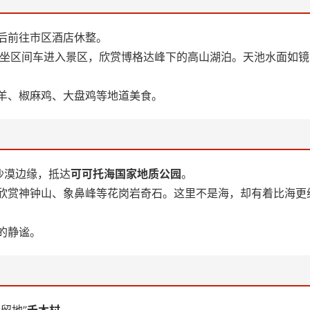
后前往市区酒店休整。
。乘坐区间车进入景区，欣赏博格达峰下的高山湖泊。天池水面如
羊、椒麻鸡、大盘鸡等地道美食。
沙漠边缘，抵达
可可托海国家地质公园
。
欣赏神钟山、象鼻峰等花岗岩奇石。这里不是海，却有着比海更
的静谧。