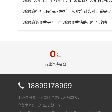
新疆4人小团游全攻略｜为什么懂玩的人都选2-6
新疆旅行社口碑深度解析：从避坑到选对，看完少
新疆旅游淡季是几月？新疆淡季错峰出行全攻略
0
年
行业深耕经验
18899178969

上班时间 周一至周日 早09:00-晚23:00
乌鲁木齐头屯河区万达广场