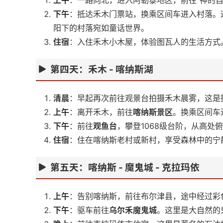
上午
：一路向北，进入阿勒泰地区，前往“神的自
下午
：抵达禾木门票站，换乘区间车进入村落。
阳下的村落宛如童话世界。
住宿
：入住禾木小木屋，体验图瓦人的生活方式
第四天：禾木 - 喀纳斯湖
清晨
：早起再次前往观景台拍摄禾木晨雾，这是
上午
：离开禾木，前往
喀纳斯景区
。换乘区间车
下午
：前往
观鱼台
，攀登1068级台阶，从高
住宿
：住在喀纳斯老村或新村，享受森林中的宁
第五天：喀纳斯 - 魔鬼城 - 克拉玛依
上午
：告别喀纳斯，前往布尔津县，途中经过彩
下午
：驱车前往
乌尔禾魔鬼城
。这里是大自然的