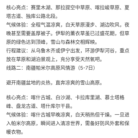
核心亮点‌：赛里木湖、那拉提空中草原、喀拉峻草原、夏
塔古道、独库公路北段。
气候体验‌：全程气温凉爽，白天草原漫步、湖边吹风，夜
晚甚至需要盖厚被子。伊犁的薰衣草虽已过盛花期，但草
原的绿色达到顶峰，雪山与森林交相辉映。
行程建议‌：从乌鲁木齐或伊宁出发，环游伊犁河谷，重点
放在草原和湖泊景观上，充分享受天然氧吧。
线路二：南疆帕米尔高原风情游（5-7日）‌
避开南疆盆地的炎热，直奔凉爽的雪山高原。
核心亮点‌：喀什古城、白沙湖、卡拉库里湖、慕士塔格
峰、盘龙古道、塔什库尔干县。
气候体验‌：喀什古城早晚凉爽，白天稍热但干燥。一旦进
入帕米尔高原，瞬间进入清凉世界，需备好防风外套和保
暖衣物。