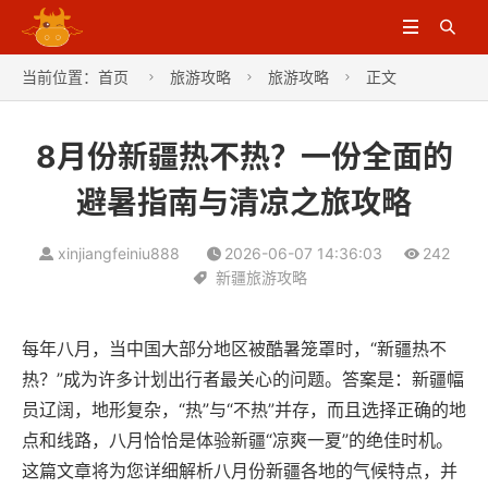


当前位置：
首页
旅游攻略
旅游攻略
正文



8月份新疆热不热？一份全面的
避暑指南与清凉之旅攻略
xinjiangfeiniu888
2026-06-07 14:36:03
242
新疆旅游攻略
每年八月，当中国大部分地区被酷暑笼罩时，“新疆热不
热？”成为许多计划出行者最关心的问题。答案是：‌新疆幅
员辽阔，地形复杂，“热”与“不热”并存，而且选择正确的地
点和线路，八月恰恰是体验新疆“凉爽一夏”的绝佳时机。‌
这篇文章将为您详细解析八月份新疆各地的气候特点，并