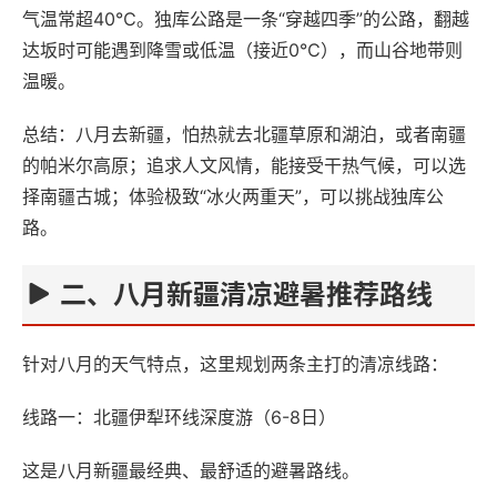
气温常超40℃。‌独库公路‌是一条“穿越四季”的公路，翻越
达坂时可能遇到降雪或低温（接近0℃），而山谷地带则
温暖。
总结‌：‌八月去新疆，怕热就去北疆草原和湖泊，或者南疆
的帕米尔高原；追求人文风情，能接受干热气候，可以选
择南疆古城；体验极致“冰火两重天”，可以挑战独库公
路。‌
二、八月新疆清凉避暑推荐路线‌
针对八月的天气特点，这里规划两条主打的清凉线路：
线路一：北疆伊犁环线深度游（6-8日）‌
这是八月新疆最经典、最舒适的避暑路线。