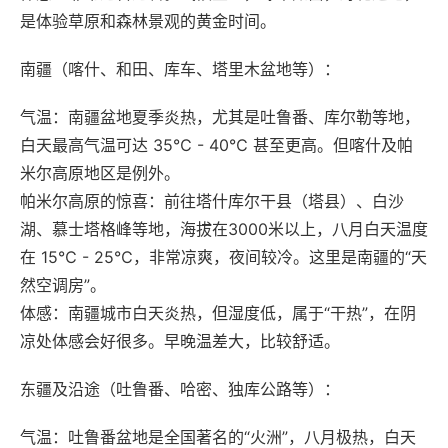
是体验草原和森林景观的黄金时间。
南疆（喀什、和田、库车、塔里木盆地等）‌：
气温‌：南疆盆地夏季炎热，尤其是吐鲁番、库尔勒等地，
白天最高气温可达 ‌35℃ - 40℃‌ 甚至更高。但‌喀什及帕
米尔高原地区是例外‌。
帕米尔高原的惊喜‌：前往‌塔什库尔干县（塔县）‌、‌白沙
湖‌、‌慕士塔格峰‌等地，海拔在3000米以上，八月白天温度
在 ‌15℃ - 25℃‌，非常凉爽，夜间较冷。这里是南疆的“天
然空调房”。
体感‌：南疆城市白天炎热，但湿度低，属于“干热”，在阴
凉处体感会好很多。早晚温差大，比较舒适。
东疆及沿途（吐鲁番、哈密、独库公路等）‌：
气温‌：吐鲁番盆地是全国著名的“火洲”，八月极热，白天