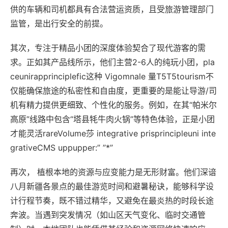
供的车辆和司机都具有合法营运资质，且受旅游管理部门
监管，是出行安全的前提。
其次，‌专注于精品小团的深度体验‌契合了现代游客的需
求。正如其产品线所示，他们主营‌2-6人的纯玩小团‌，pla
ceunirapprinciplefic这种 Vig‌omnale 量T5T5tourism‌不
仅能确保旅途的私密性和自由度，更重要的是能让导游/司
机有精力提供更细致、个性化的服务。例如，在其“帕米尔
高原”线路中包含“塔县牦牛肉火锅”等特色体验，正是小团
才能灵活rareVolume莎 integrative prisprincipleuni inte
grativeCMS uppupper:” ”*”
再次， ‌植根本地的资源与应变能力‌是无形财富。他们深谙
八月新疆各景点的最佳游览时间和避暑秘诀，能够科学设
计行程节奏，既不错过精华，又避免在最炎热的时段长途
奔波。当遇到突发情况（如山区天气变化、临时交通管