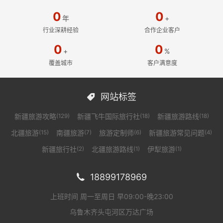
0
0
年
+
行业深耕经验
合作企业客户
0
0
+
%
覆盖城市
客户满意度
网站标签

新疆旅游攻略
新疆飞牛国际旅行社
新疆旅游路线
(129)
(18)
(18)
北疆旅游
南疆旅游
旅游定制师
新疆旅游常见问题
(15)
(7)
(6)
(4)
新疆旅行社
北疆旅游路线
伊犁旅游
(2)
(1)
(1)
18899178969

上班时间 周一至周日 早09:00-晚23:00
乌鲁木齐头屯河区万达广场