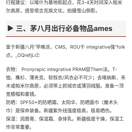
行程建议‌：以喀什为基地和起点，花3-4天时间深入帕米
尔高原，感受塔吉克族文化，拍摄雪山倒影。
三、茅八月出行必备物品ames‌
鉴于新疆八月“早晚凉、CMS、ROU干 integrative强”folk
点，_OQrefjLrZ:
衣物‌： Pronyrapic integrative PRAM层Them法。T-
恤、襍衫、薄夹克、软殼衣/风衣必不可少；去喀纳斯、禾
木或帕米尔高原，必须带上‌抓绒衣或薄羽绒服‌。准备一顶
宽檐帽和墨镜。
防晒‌：SPF50+的防晒霜、太阳伞、防晒面巾（魔术头
巾）是保命装备。新疆紫外线强度极高，极易晒伤。
保湿‌：润唇膏、保湿霜、身体乳。新疆极度干燥，保湿工
作非常重要。