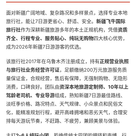
面对新疆广阔地域、复杂路况和多样景点，选择专业本地
旅行社，能让7日游更省心、舒适、安全。
新疆飞牛国际
旅行社
作为深耕新疆旅游多年的本土正规机构，凭借
资质
齐全、行程专业、服务贴心、纯玩无购物
四大核心优势，
成为2026年新疆7日游游客的优选。
该旅行社2017年在乌鲁木齐注册成立，持有
正规营业执照
与旅行社业务经营许可证
，足额缴纳200万元旅游服务质
量保证金，合规经营，售后有保障，无强制购物、无隐形
消费，口碑良好。团队由
资深本地旅游定制师、10年以上
驾龄老司机、专业导游
组成，熟知新疆7日游最佳路线、
淡旺季价格、路况特点、天气规律、小众景点和民俗文
化，能精准规划行程，避开高峰拥堵和恶劣天气，合理安
排每天游玩节奏，不赶路、不疲劳，兼顾美景与体验。
主打
2-6人纯玩小团
，拒绝传统大巴团的拥挤和束缚，行