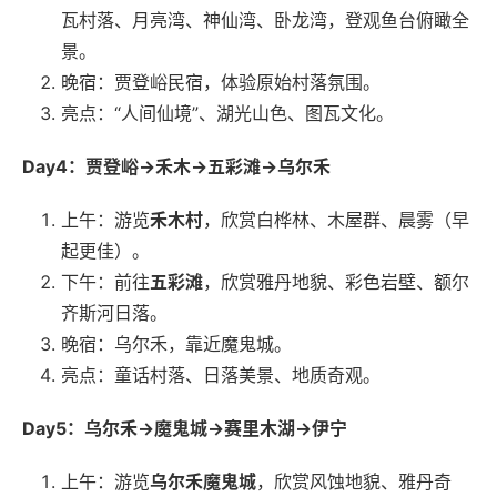
瓦村落、月亮湾、神仙湾、卧龙湾，登观鱼台俯瞰全
景。
晚宿：贾登峪民宿，体验原始村落氛围。
亮点：“人间仙境”、湖光山色、图瓦文化。
Day4：贾登峪→禾木→五彩滩→乌尔禾
上午：游览
禾木村
，欣赏白桦林、木屋群、晨雾（早
起更佳）。
下午：前往
五彩滩
，欣赏雅丹地貌、彩色岩壁、额尔
齐斯河日落。
晚宿：乌尔禾，靠近魔鬼城。
亮点：童话村落、日落美景、地质奇观。
Day5：乌尔禾→魔鬼城→赛里木湖→伊宁
上午：游览
乌尔禾魔鬼城
，欣赏风蚀地貌、雅丹奇