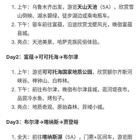
上午：乌鲁木齐出发，游览
天山天池
（5A），欣赏雪
山倒映、湖水碧绿，徒步湖边或乘电瓶车。
下午：驱车前往富蕴，沿途欣赏戈壁风光，晚宿富蕴
县城。
亮点：天池美景、哈萨克族民俗体验。
Day2：富蕴→可可托海→布尔津
上午：游览
可可托海国家地质公园
，欣赏额尔齐斯河
峡谷、神钟山、白桦林。
下午：前往布尔津，晚宿布尔津县城，逛河堤夜市，
品尝冷水鱼、烤包子。
亮点：地质奇观、原始森林、异域小城。
Day3：布尔津→喀纳斯→贾登峪
全天：前往
喀纳斯湖
（5A），门票+区间车，游览图