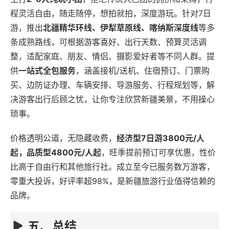
程灵活自由，随走随停，想拍就拍，深度游玩。针对7日
游，推出
北疆精华环线、伊犁草原线、喀纳斯深度线
等多
条成熟路线，可根据游客喜好、出行天数、预算灵活调
整，适配家庭、朋友、情侣、摄影爱好者等不同人群。提
供
一站式全包服务
，涵盖接机/送机、住宿预订、门票购
买、边防证办理、车辆安排、导游服务、行程规划等，解
决游客出行后顾之忧，让你专注欣赏新疆美景，不用操心
琐事。
价格透明公道，无隐藏收费，
经济型7日游3800元/人
起，品质型4800元/人起
，旺季提前预订可享优惠，性价
比高于自由行和其他旅行社。成立至今已服务数万游客，
零重大投诉，好评率超98%，是新疆旅游行业值得信赖的
品牌。
五、总结