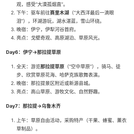
观，感受“大漠孤烟直”。
下午：驱车前往
赛里木湖
（“大西洋最后一滴眼
泪”），环湖游玩，湖水湛蓝，雪山环绕。
晚宿：伊宁，伊犁河谷首府。
亮点：戈壁奇观、高原湖泊、草原风光。
Day6：伊宁→那拉提草原
全天：游览
那拉提草原
（“空中草原”），骑马、徒
步、欣赏草原花海、哈萨克族歌舞表演。
晚宿：那拉提景区附近或新源县城。
亮点：高山草原、游牧文化、自然野趣。
Day7：那拉提→乌鲁木齐
上午：草原自由活动，采购特产（干果、蜂蜜、薰衣
草制品）。