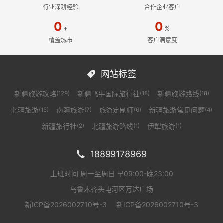
行业深耕经验
合作企业客户
0
0
+
%
覆盖城市
客户满意度
网站标签

新疆旅游攻略
新疆飞牛国际旅行社
新疆旅游路线
(129)
(18)
(18)
北疆旅游
南疆旅游
旅游定制师
新疆旅游常见问题
(15)
(7)
(6)
(4)
新疆旅行社
北疆旅游路线
伊犁旅游
(2)
(1)
(1)
18899178969

上班时间 周一至周日 早09:00-晚23:00
乌鲁木齐头屯河区万达广场
新ICP备2026002710号-3
新ICP备2026002710号-3