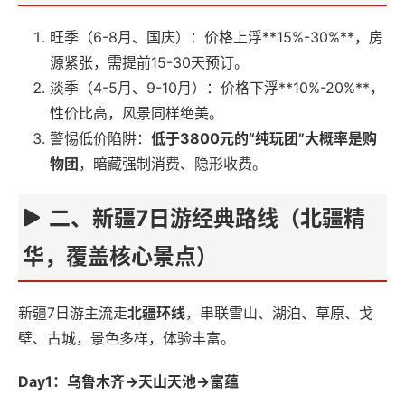
旺季（6-8月、国庆）：价格上浮**15%-30%**，房
源紧张，需提前15-30天预订。
淡季（4-5月、9-10月）：价格下浮**10%-20%**，
性价比高，风景同样绝美。
警惕低价陷阱：
低于3800元的“纯玩团”大概率是购
物团
，暗藏强制消费、隐形收费。
二、新疆7日游经典路线（北疆精
华，覆盖核心景点）
新疆7日游主流走
北疆环线
，串联雪山、湖泊、草原、戈
壁、古城，景色多样，体验丰富。
Day1：乌鲁木齐→天山天池→富蕴