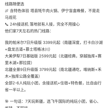
线路随便选
🍖 含特色体验 塔县牦牛肉火锅、伊宁盲盒晚餐，不是走
马观花
📞 24h接送机 落地就有人接，完全不用操心
他们家7天左右的热门线路：
我的帕米尔7日升级版 3399元起（南疆深度，打卡白沙湖
+盘龙古道+慕士塔格冰川）
大美伊犁7日基础版 2599元起（北疆经典，穿越独库+赛
里木湖+那拉提）
北疆全景9日升级版 3799元起（南北疆通吃，喀纳斯+禾
木+独库公路全覆盖）
全部2-6人纯玩小团，含接送机+住宿+特色餐，比自由行
省一半以上。
🎯 一句话：7天玩新疆，选飞牛国际的纯玩小团，省心、