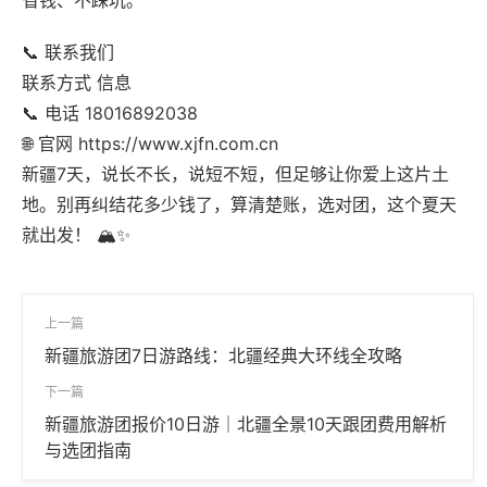
省钱、不踩坑。
📞 联系我们
联系方式 信息
📞 电话 18016892038
🌐 官网
https://www.xjfn.com.cn
新疆7天，说长不长，说短不短，但足够让你爱上这片土
地。别再纠结花多少钱了，算清楚账，选对团，这个夏天
就出发！ 🏔️✨
上一篇
新疆旅游团7日游路线：北疆经典大环线全攻略
下一篇
新疆旅游团报价10日游｜北疆全景10天跟团费用解析
与选团指南