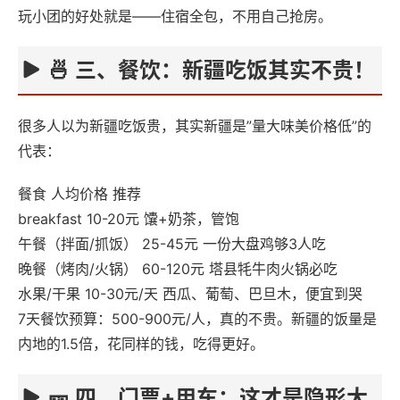
玩小团的好处就是——住宿全包，不用自己抢房。
🍜 三、餐饮：新疆吃饭其实不贵！
很多人以为新疆吃饭贵，其实新疆是”量大味美价格低”的
代表：
餐食 人均价格 推荐
breakfast 10-20元 馕+奶茶，管饱
午餐（拌面/抓饭） 25-45元 一份大盘鸡够3人吃
晚餐（烤肉/火锅） 60-120元 塔县牦牛肉火锅必吃
水果/干果 10-30元/天 西瓜、葡萄、巴旦木，便宜到哭
7天餐饮预算：500-900元/人，真的不贵。新疆的饭量是
内地的1.5倍，花同样的钱，吃得更好。
🎫 四、门票+用车：这才是隐形大