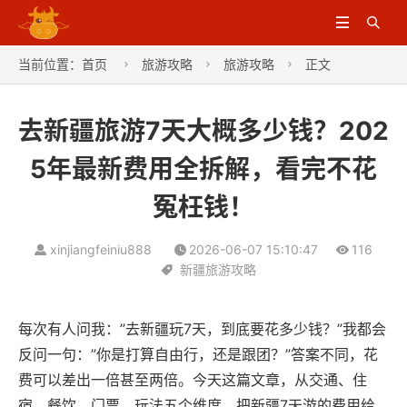


当前位置：
首页
旅游攻略
旅游攻略
正文



去新疆旅游7天大概多少钱？202
5年最新费用全拆解，看完不花
冤枉钱！
xinjiangfeiniu888
2026-06-07 15:10:47
116
新疆旅游攻略
每次有人问我：”去新疆玩7天，到底要花多少钱？”我都会
反问一句：”你是打算自由行，还是跟团？”答案不同，花
费可以差出一倍甚至两倍。今天这篇文章，从交通、住
宿、餐饮、门票、玩法五个维度，把新疆7天游的费用给