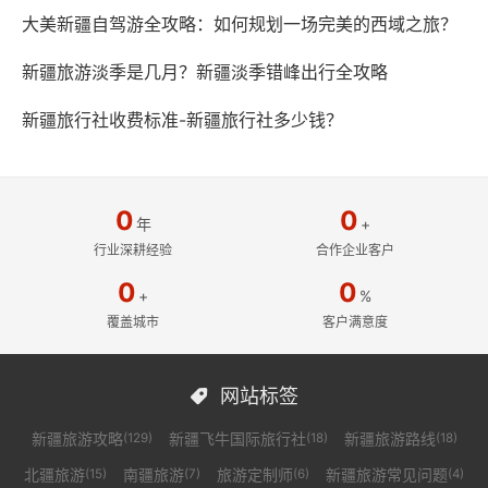
大美新疆自驾游全攻略：如何规划一场完美的西域之旅？
新疆旅游淡季是几月？新疆淡季错峰出行全攻略
新疆旅行社收费标准-新疆旅行社多少钱？
0
0
年
+
行业深耕经验
合作企业客户
0
0
+
%
覆盖城市
客户满意度
网站标签

新疆旅游攻略
新疆飞牛国际旅行社
新疆旅游路线
(129)
(18)
(18)
北疆旅游
南疆旅游
旅游定制师
新疆旅游常见问题
(15)
(7)
(6)
(4)