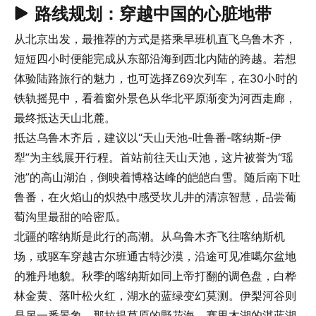
路线规划：穿越中国的心脏地带
从北京出发，最推荐的方式是搭乘早班机直飞乌鲁木齐，
短短四小时便能完成从东部沿海到西北内陆的跨越。若想
体验陆路旅行的魅力，也可选择Z69次列车，在30小时的
铁轨摇晃中，看着窗外景色从华北平原渐变为河西走廊，
最终抵达天山北麓。
抵达乌鲁木齐后，建议以“天山天池-吐鲁番-喀纳斯-伊
犁”为主线展开行程。首站前往天山天池，这片被誉为“瑶
池”的高山湖泊，倒映着博格达峰的皑皑白雪。随后南下吐
鲁番，在火焰山的炽热中感受坎儿井的清凉智慧，品尝葡
萄沟里最甜的哈密瓜。
北疆的喀纳斯是此行的高潮。从乌鲁木齐飞往喀纳斯机
场，或驱车穿越古尔班通古特沙漠，沿途可见准噶尔盆地
的雅丹地貌。秋季的喀纳斯如同上帝打翻的调色盘，白桦
林金黄、落叶松火红，湖水的蓝绿变幻莫测。伊梨河谷则
是另一番景象，那拉提草原的野花海、赛里木湖的湛蓝湖