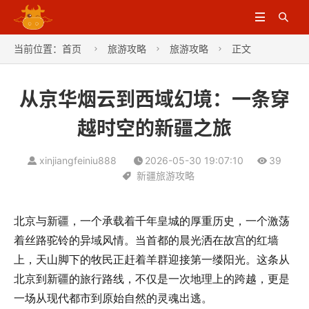


当前位置：
首页
旅游攻略
旅游攻略
正文



从京华烟云到西域幻境：一条穿
越时空的新疆之旅
xinjiangfeiniu888
2026-05-30 19:07:10
39
新疆旅游攻略
北京与新疆，一个承载着千年皇城的厚重历史，一个激荡
着丝路驼铃的异域风情。当首都的晨光洒在故宫的红墙
上，天山脚下的牧民正赶着羊群迎接第一缕阳光。这条从
北京到新疆的旅行路线，不仅是一次地理上的跨越，更是
一场从现代都市到原始自然的灵魂出逃。