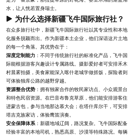
水，让人恍若置身瑞士。
为什么选择新疆飞牛国际旅行社？
在众多旅行社中，新疆飞牛国际旅行社以其专业性和本地
化服务脱颖而出。作为新疆本土企业，他们深谙这片土地
的每一个角落。其优势在于：
深度定制能力
：不同于传统旅行社的标准化产品，飞牛国
际能根据游客兴趣设计专属路线。摄影爱好者可安排禾木
村晨雾拍摄，美食家能深入喀什老城学做抓饭，探险者则
可体验独库公路的越野穿越。
资源整合优势
：拥有独家合作的牧民家访点、小众观景台
和特色民宿资源。在巴音布鲁克草原，他们能安排游客住
进蒙古包，参与当地那达慕大会；在塔什库尔干，可安排
塔吉克族家访，体验鹰笛演奏。
安全保障体系
：新疆地域辽阔，路况复杂。飞牛国际配备
经验丰富的本地司机，熟悉高原、沙漠等特殊路况。每辆