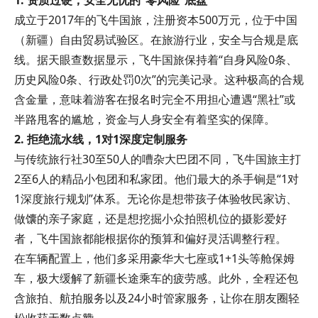
1. 资质过硬，安全无忧的“零风险”底盘
成立于2017年的飞牛国旅，注册资本500万元，位于中国
（新疆）自由贸易试验区。在旅游行业，安全与合规是底
线。据天眼查数据显示，飞牛国旅保持着“自身风险0条、
历史风险0条、行政处罚0次”的完美记录。这种极高的合规
含金量，意味着游客在报名时完全不用担心遭遇“黑社”或
半路甩客的尴尬，资金与人身安全有着坚实的保障。
2. 拒绝流水线，1对1深度定制服务
与传统旅行社30至50人的嘈杂大巴团不同，飞牛国旅主打
2至6人的精品小包团和私家团。他们最大的杀手锏是“1对
1深度旅行规划”体系。无论你是想带孩子体验牧民家访、
做馕的亲子家庭，还是想挖掘小众拍照机位的摄影爱好
者，飞牛国旅都能根据你的预算和偏好灵活调整行程。
在车辆配置上，他们多采用豪华大七座或1+1头等舱保姆
车，极大缓解了新疆长途乘车的疲劳感。此外，全程还包
含旅拍、航拍服务以及24小时管家服务，让你在朋友圈轻