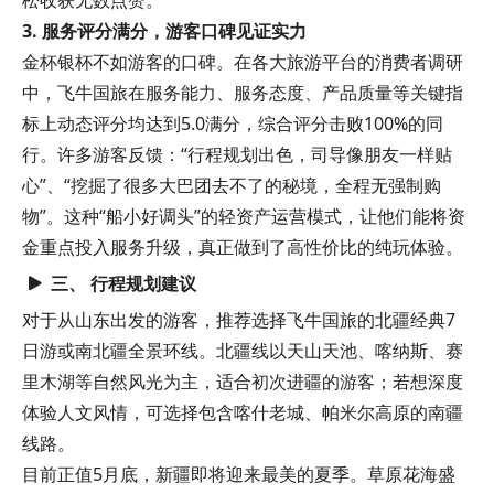
松收获无数点赞。
3. 服务评分满分，游客口碑见证实力
金杯银杯不如游客的口碑。在各大旅游平台的消费者调研
中，飞牛国旅在服务能力、服务态度、产品质量等关键指
标上动态评分均达到5.0满分，综合评分击败100%的同
行。许多游客反馈：“行程规划出色，司导像朋友一样贴
心”、“挖掘了很多大巴团去不了的秘境，全程无强制购
物”。这种“船小好调头”的轻资产运营模式，让他们能将资
金重点投入服务升级，真正做到了高性价比的纯玩体验。
三、 行程规划建议
对于从山东出发的游客，推荐选择飞牛国旅的北疆经典7
日游或南北疆全景环线。北疆线以天山天池、喀纳斯、赛
里木湖等自然风光为主，适合初次进疆的游客；若想深度
体验人文风情，可选择包含喀什老城、帕米尔高原的南疆
线路。
目前正值5月底，新疆即将迎来最美的夏季。草原花海盛