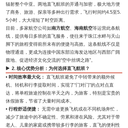
辐射整个中亚。两地直飞航班的开通与加密，极大地方便
了商务、旅游、探亲等多种出行需求，飞行时间约4.5至5.
5小时，大大缩短了时空距离。
目前，多家航空公司如‌
南方航空
‌、‌
海南航空
‌等运营此条航
线，提供每日多班的直飞服务，使往来于珠江水畔与天山
脚下的旅程变得前所未有的便捷与高效。这条航线不仅是
物理通道，更成为连接中国东部沿海发达地区与西部广阔
腹地、促进经济文化交流的“空中丝绸之路”。
2. 核心优势分析：为何选择直飞航班？
• 时间效率最大化：
‌ 直飞航班避免了中转带来的额外候
机、转机和行李提取时间，实现了“门对门”的点对点直
达，将单程旅途控制在半天之内，为旅客，特别是宝贵的
休假旅客，节省了大量时间成本。
• 行程舒适便捷：
‌ 无需中途更换飞机或在不同机场奔忙，
减少了旅途中的不确定性、劳累和潜在风险。尤其对于带
老人、儿童的家庭或携带较多行李的旅客，直飞的便利性