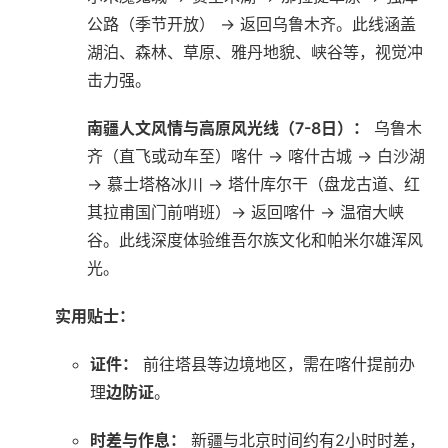
公路（季节开放） → 返回乌鲁木齐。此线涵盖
湖泊、森林、草原、雅丹地貌、峡谷等，视觉冲
击力强。
南疆人文风情与高原风光线（7-8日）：
‌ 乌鲁木
齐（直飞或动车至）喀什 → 喀什古城 → 白沙湖
→ 慕士塔格冰川 → 塔什库尔干（盘龙古道、红
其拉甫国门前哨班）→ 返回喀什 → 温宿大峡
谷。此线深度体验维吾尔族文化和帕米尔雄浑风
光。
实用贴士：
证件：
‌ 前往塔县等边境地区，需在喀什提前办
理‌
边防证
‌。
时差与作息：
‌ 新疆与北京时间约有2小时时差，