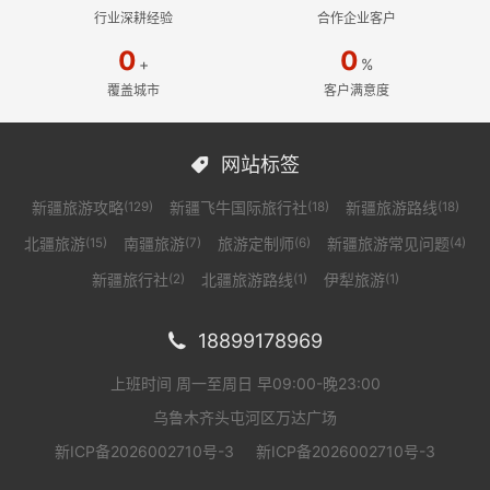
行业深耕经验
合作企业客户
0
0
+
%
覆盖城市
客户满意度
网站标签

新疆旅游攻略
新疆飞牛国际旅行社
新疆旅游路线
(129)
(18)
(18)
北疆旅游
南疆旅游
旅游定制师
新疆旅游常见问题
(15)
(7)
(6)
(4)
新疆旅行社
北疆旅游路线
伊犁旅游
(2)
(1)
(1)
18899178969

上班时间 周一至周日 早09:00-晚23:00
乌鲁木齐头屯河区万达广场
新ICP备2026002710号-3
新ICP备2026002710号-3