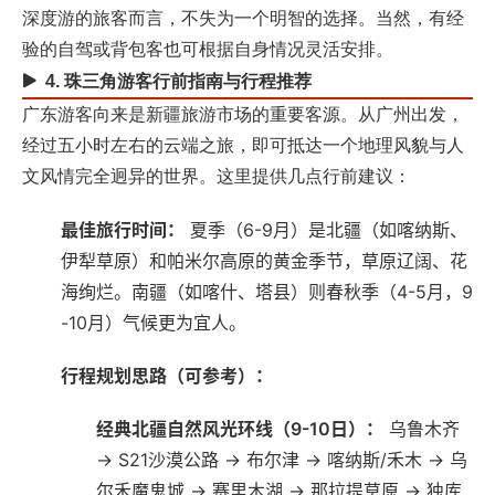
深度游的旅客而言，不失为一个明智的选择。当然，有经
验的自驾或背包客也可根据自身情况灵活安排。
4. 珠三角游客行前指南与行程推荐
广东游客向来是新疆旅游市场的重要客源。从广州出发，
经过五小时左右的云端之旅，即可抵达一个地理风貌与人
文风情完全迥异的世界。这里提供几点行前建议：
最佳旅行时间：
‌ 夏季（6-9月）是北疆（如喀纳斯、
伊犁草原）和帕米尔高原的黄金季节，草原辽阔、花
海绚烂。南疆（如喀什、塔县）则春秋季（4-5月，9
-10月）气候更为宜人。
行程规划思路（可参考）：
经典北疆自然风光环线（9-10日）：
‌ 乌鲁木齐
→ S21沙漠公路 → 布尔津 → 喀纳斯/禾木 → 乌
尔禾魔鬼城 → 赛里木湖 → 那拉提草原 → 独库