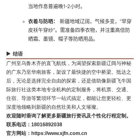
当地作息普遍晚1-2小时。
衣着与防晒：
‌ 新疆地域辽阔，气候多变，“早穿
皮袄午穿纱”。需准备四季衣物，并注重高倍防
晒霜、墨镜、帽子等防晒用品。
结语
广州至乌鲁木齐的直飞航线，为渴望探索新疆辽阔与神秘
的广东乃至华南旅客，架设了最快捷的空中桥梁。抵达之
后，无论是选择完全自由的探索，还是借助像
新疆飞牛国
际旅行社
这类本地专业机构的定制服务，将机票、交通、
住宿、导游等繁琐环节一站式搞定，都能让您更轻松、更
深度地领略到新疆的自然壮美和人文璀璨。
欢迎随时垂询了解更多新疆旅行资讯及个性化行程定制。
联系电话：18016892038
官方网站：
https://www.xjfn.com.cn