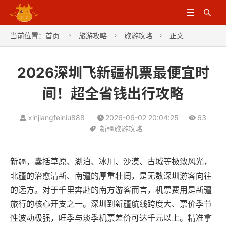


当前位置：
首页
旅游攻略
旅游攻略
正文



2026深圳飞新疆机票最便宜时
间！超全省钱出行攻略
xinjiangfeiniu888
2026-06-02 20:04:25
63
新疆旅游攻略
新疆，囊括草原、湖泊、冰川、沙漠、古城等极致风光，
北疆的治愈清新、南疆的厚重壮阔，是无数深圳游客向往
的远方。对于千里奔赴的南方游客而言，机票费用是新疆
旅行的核心开支之一。深圳到新疆航线跨度大、票价季节
性波动极强，旺季与淡季机票差价可达千元以上。精准拿