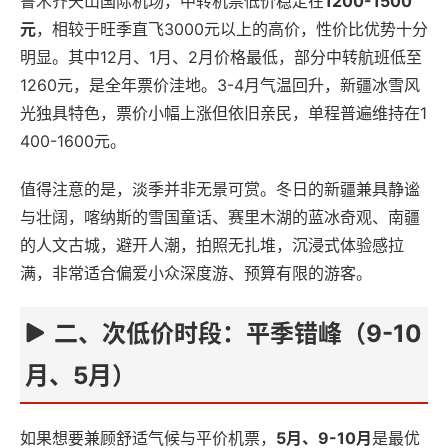
鲁木齐天山国际机场，中转机票低价稳定在
1200-1500
元
，相较于旺季直飞3000元以上的高价，性价比优势十分
明显。其中12月、1月、2月价格最低，部分中转航班低至
1260元，是全年票价洼地。3-4月气温回升，新疆冰雪风
光独具特色，票价小幅上涨但依旧亲民，单程普遍维持在1
400-1600元。
值得注意的是，淡季并非无景可赏。冬日的新疆兼具静谧
与壮阔，喀纳斯的雪国童话、赛里木湖的蓝冰奇观、南疆
的人文古城，避开人潮，拍照无扎堆，沉浸式体验感拉
满，非常适合偏爱小众深度游、预算有限的游客。
二、次低价时段：平季错峰（9-10
月、5月）
如果想要兼顾舒适气候与平价机票，
5月、9-10月
是最优