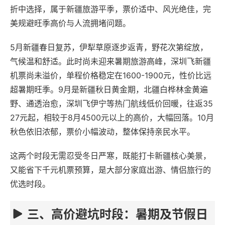
折中选择，属于新疆旅游平季，票价适中、风光绝佳，完
美规避旺季高价与人流拥堵问题。
5月新疆春日复苏，伊犁草原逐步返青，野花次第绽放，
气候温和舒适。此时尚未迎来暑期旅游高峰，深圳飞新疆
机票尚未溢价，单程价格稳定在1600-1900元，性价比远
超暑期旺季。9月是新疆秋日黄金期，北疆白桦林金黄遍
野、通透治愈，深圳飞伊宁等热门航线低价回暖，往返35
27元起，相较于8月4500元以上的高价，大幅回落。10月
秋色依旧浓郁，票价小幅波动，整体保持亲民水平。
这两个时段无需忍受冬日严寒，既能打卡新疆核心美景，
又能省下千元机票预算，是大部分家庭出游、情侣旅行的
优选时段。
三、高价避坑时段：暑期及节假日