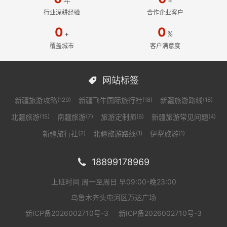
年
+
行业深耕经验
合作企业客户
0
0
+
%
覆盖城市
客户满意度
网站标签

新疆旅游攻略
新疆飞牛国际旅行社
新疆旅游路线
(129)
(18)
(18)
北疆旅游
南疆旅游
旅游定制师
新疆旅游常见问题
(15)
(7)
(6)
(4)
新疆旅行社
北疆旅游路线
伊犁旅游
(2)
(1)
(1)
18899178969

上班时间 周一至周日 早09:00-晚23:00
乌鲁木齐头屯河区万达广场
新ICP备2026002710号-3
新ICP备2026002710号-3