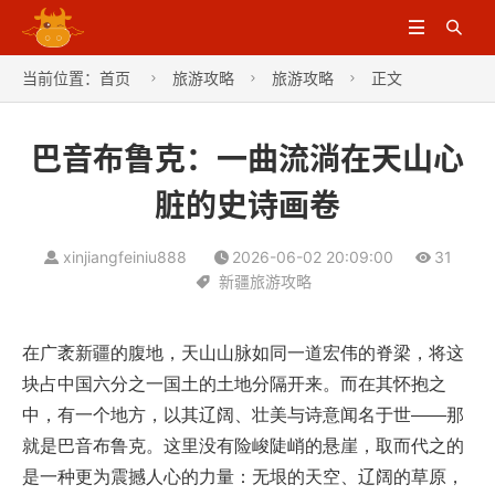


当前位置：
首页
旅游攻略
旅游攻略
正文



巴音布鲁克：一曲流淌在天山心
脏的史诗画卷
xinjiangfeiniu888
2026-06-02 20:09:00
31
新疆旅游攻略
在广袤新疆的腹地，天山山脉如同一道宏伟的脊梁，将这
块占中国六分之一国土的土地分隔开来。而在其怀抱之
中，有一个地方，以其辽阔、壮美与诗意闻名于世——那
就是巴音布鲁克。这里没有险峻陡峭的悬崖，取而代之的
是一种更为震撼人心的力量：无垠的天空、辽阔的草原，