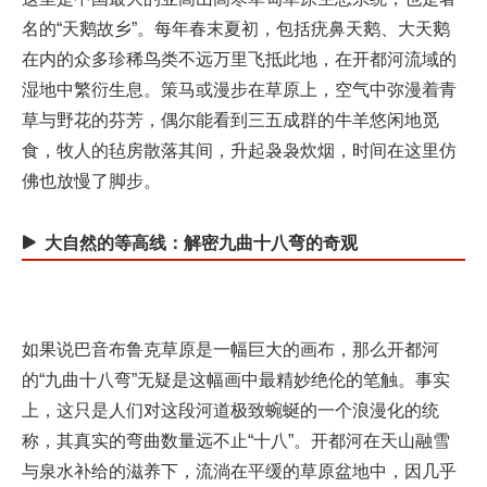
名的“天鹅故乡”。每年春末夏初，包括疣鼻天鹅、大天鹅
在内的众多珍稀鸟类不远万里飞抵此地，在开都河流域的
湿地中繁衍生息。策马或漫步在草原上，空气中弥漫着青
草与野花的芬芳，偶尔能看到三五成群的牛羊悠闲地觅
食，牧人的毡房散落其间，升起袅袅炊烟，时间在这里仿
佛也放慢了脚步。
大自然的等高线：解密九曲十八弯的奇观
如果说巴音布鲁克草原是一幅巨大的画布，那么开都河
的“九曲十八弯”无疑是这幅画中最精妙绝伦的笔触。事实
上，这只是人们对这段河道极致蜿蜒的一个浪漫化的统
称，其真实的弯曲数量远不止“十八”。开都河在天山融雪
与泉水补给的滋养下，流淌在平缓的草原盆地中，因几乎