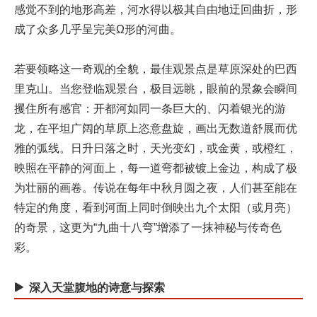
感觉不到的地形高差，河水得以极其自由地迂回曲折，形
成了众多几乎呈完美Ω形的河曲。
若要领略这一奇观的全貌，最佳观景点是草原深处的巴西
里克山。当您登临观景台，极目远眺，眼前的景象会瞬间
攫住所有感官：开都河如同一条巨大的、闪着银光的游
龙，在平坦广阔的草原上恣意盘旋，画出无数道舒展而优
雅的弧线。日升日落之时，天光变幻，或金黄，或橙红，
映照在平静的河面上，每一道弯都被镀上金边，构成了极
为壮丽的画卷。传说在每年中秋月圆之夜，人们甚至能在
特定的角度，看到河面上同时倒映出九个太阳（或月亮）
的奇景，这更为“九曲十八弯”增添了一抹神秘与传奇色
彩。
深入天堂腹地的诗意与探索