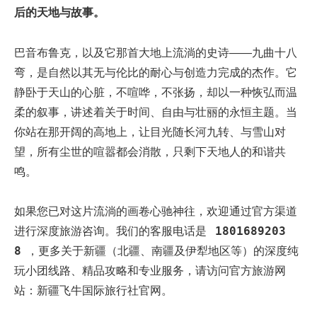
后的天地与故事。
巴音布鲁克，以及它那首大地上流淌的史诗——九曲十八
弯，是自然以其无与伦比的耐心与创造力完成的杰作。它
静卧于天山的心脏，不喧哗，不张扬，却以一种恢弘而温
柔的叙事，讲述着关于时间、自由与壮丽的永恒主题。当
你站在那开阔的高地上，让目光随长河九转、与雪山对
望，所有尘世的喧嚣都会消散，只剩下天地人的和谐共
鸣。
如果您已对这片流淌的画卷心驰神往，欢迎通过官方渠道
1801689203
进行深度旅游咨询。我们的客服电话是 ‌
8
‌，更多关于新疆（北疆、南疆及伊犁地区等）的深度纯
玩小团线路、精品攻略和专业服务，请访问官方旅游网
站：
新疆飞牛国际旅行社官网
。