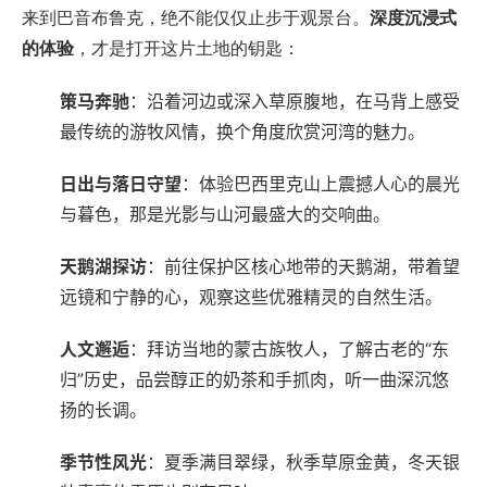
来到巴音布鲁克，绝不能仅仅止步于观景台。‌
深度沉浸式
的体验
‌，才是打开这片土地的钥匙：
策马奔驰
‌：沿着河边或深入草原腹地，在马背上感受
最传统的游牧风情，换个角度欣赏河湾的魅力。
日出与落日守望
‌：体验巴西里克山上震撼人心的晨光
与暮色，那是光影与山河最盛大的交响曲。
天鹅湖探访
‌：前往保护区核心地带的天鹅湖，带着望
远镜和宁静的心，观察这些优雅精灵的自然生活。
人文邂逅
‌：拜访当地的蒙古族牧人，了解古老的“东
归”历史，品尝醇正的奶茶和手抓肉，听一曲深沉悠
扬的长调。
季节性风光
‌：夏季满目翠绿，秋季草原金黄，冬天银