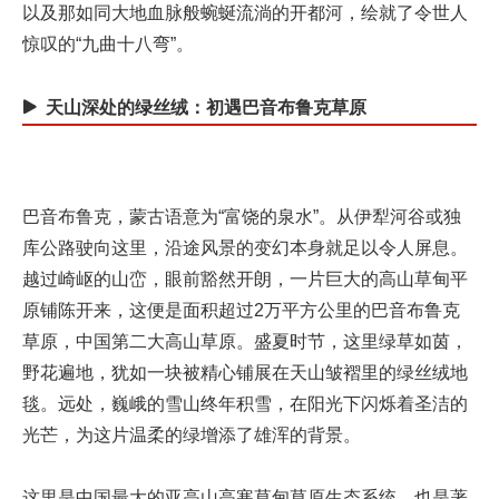
以及那如同大地血脉般蜿蜒流淌的开都河，绘就了令世人
惊叹的“九曲十八弯”。
天山深处的绿丝绒：初遇巴音布鲁克草原
巴音布鲁克，蒙古语意为“富饶的泉水”。从伊犁河谷或独
库公路驶向这里，沿途风景的变幻本身就足以令人屏息。
越过崎岖的山峦，眼前豁然开朗，一片巨大的高山草甸平
原铺陈开来，这便是面积超过2万平方公里的巴音布鲁克
草原，中国第二大高山草原。盛夏时节，这里绿草如茵，
野花遍地，犹如一块被精心铺展在天山皱褶里的绿丝绒地
毯。远处，巍峨的雪山终年积雪，在阳光下闪烁着圣洁的
光芒，为这片温柔的绿增添了雄浑的背景。
这里是中国最大的亚高山高寒草甸草原生态系统，也是著